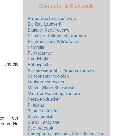
Computer & Elektronik
Bildbearbeitungssoftware
Blu Ray Laufwerk
Digitaler Kabelreceiver
Einsteiger Spiegelreflexkamera
Elektronisches Wörterbuch
Fotofalle
Funkscanner
Handyhalter
en und die
Hobbyplotter
Kartenesegerät f. Personalausweis
Kondensatormikrofon
Lautsprechersystem
Master-Slave-Steckdose
Mini Überwachungskamera
Netzwerkdrucker
Ringblitz
Schnurlostelefon
Speicherstick
ch in der
SSHD Festplatte
gramm Nr.
Subnotebook
Überspannungsschutz Steckdosenleiste