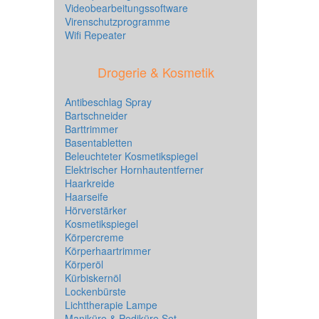
Videobearbeitungssoftware
Virenschutzprogramme
Wifi Repeater
Drogerie & Kosmetik
Antibeschlag Spray
Bartschneider
Barttrimmer
Basentabletten
Beleuchteter Kosmetikspiegel
Elektrischer Hornhautentferner
Haarkreide
Haarseife
Hörverstärker
Kosmetikspiegel
Körpercreme
Körperhaartrimmer
Körperöl
Kürbiskernöl
Lockenbürste
Lichttherapie Lampe
Maniküre & Pediküre Set