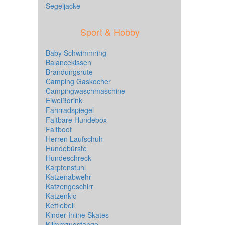
Segeljacke
Sport & Hobby
Baby Schwimmring
Balancekissen
Brandungsrute
Camping Gaskocher
Campingwaschmaschine
Eiweißdrink
Fahrradspiegel
Faltbare Hundebox
Faltboot
Herren Laufschuh
Hundebürste
Hundeschreck
Karpfenstuhl
Katzenabwehr
Katzengeschirr
Katzenklo
Kettlebell
Kinder Inline Skates
Klimmzugstange