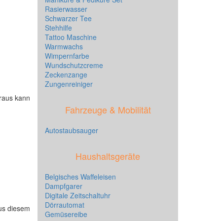
Rasierwasser
Schwarzer Tee
Stehhilfe
Tattoo Maschine
Warmwachs
Wimpernfarbe
Wundschutzcreme
Zeckenzange
Zungenreiniger
araus kann
Fahrzeuge & Mobilität
Autostaubsauger
Haushaltsgeräte
Belgisches Waffeleisen
Dampfgarer
Digitale Zeitschaltuhr
Dörrautomat
aus diesem
Gemüsereibe