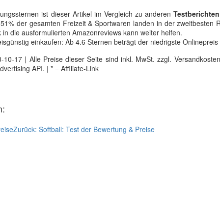
ngssternen ist dieser Artikel im Vergleich zu anderen
Testberichten
a. 51% der gesamten Freizeit & Sportwaren landen in der zweitbesten R
k in die ausformulierten Amazonreviews kann weiter helfen.
sgünstig einkaufen: Ab 4.6 Sternen beträgt der niedrigste Onlinepreis
0-17 | Alle Preise dieser Seite sind inkl. MwSt. zzgl. Versandkosten |
tising API. | * = Affiliate-Link
n:
reise
Zurück:
Softball: Test der Bewertung & Preise