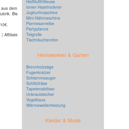
Heißluftfritteuse
Ionen Haartrockner
aus dem
Joghurtmaschine
ubrik. Bis
Mini-Nähmaschine
Parmesanreibe
 10€.
Partypfanne
Teigrolle
 Affiliate
Tischräucherofen
Heimwerken & Garten
Brennholzsäge
Fugenkratzer
Schlammsauger
Schlitzfräse
Tapetenablöser
Unkrautstecher
Vogelhaus
Wärmewellenheizung
Kleider & Mode