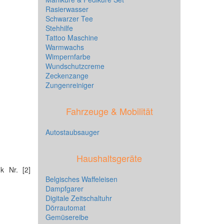
Rasierwasser
Schwarzer Tee
Stehhilfe
Tattoo Maschine
Warmwachs
Wimpernfarbe
Wundschutzcreme
Zeckenzange
Zungenreiniger
Fahrzeuge & Mobilität
Autostaubsauger
Haushaltsgeräte
k Nr. [2]
Belgisches Waffeleisen
Dampfgarer
Digitale Zeitschaltuhr
Dörrautomat
Gemüsereibe