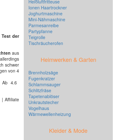
Heißluftfritteuse
Ionen Haartrockner
Joghurtmaschine
Mini-Nähmaschine
Parmesanreibe
Partypfanne
n
Test der
Teigrolle
Tischräucherofen
chten
aus
Heimwerken & Garten
llerdings
ich schwer
ngen von 4
Brennholzsäge
Fugenkratzer
? Ab 4.6
Schlammsauger
Schlitzfräse
Tapetenablöser
 Affiliate
Unkrautstecher
Vogelhaus
Wärmewellenheizung
Kleider & Mode