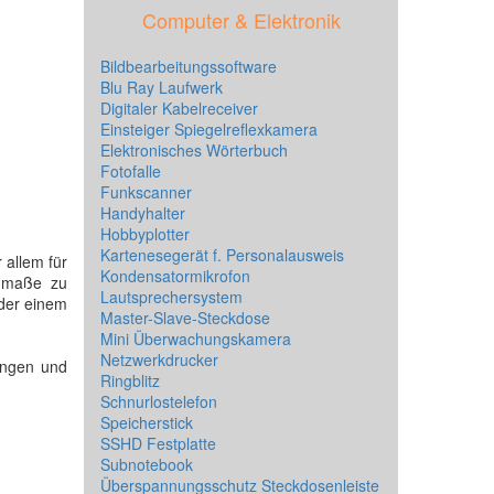
Computer & Elektronik
Bildbearbeitungssoftware
Blu Ray Laufwerk
Digitaler Kabelreceiver
Einsteiger Spiegelreflexkamera
Elektronisches Wörterbuch
Fotofalle
Funkscanner
Handyhalter
Hobbyplotter
Kartenesegerät f. Personalausweis
 allem für
Kondensatormikrofon
enmaße zu
Lautsprechersystem
der einem
Master-Slave-Steckdose
Mini Überwachungskamera
Netzwerkdrucker
ungen und
Ringblitz
Schnurlostelefon
Speicherstick
SSHD Festplatte
Subnotebook
Überspannungsschutz Steckdosenleiste