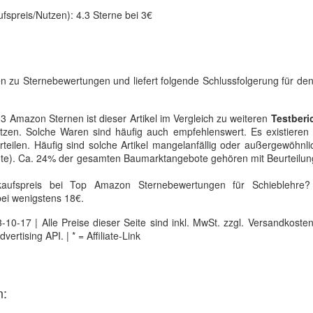
ufspreis/Nutzen): 4.3 Sterne bei 3€
en zu Sternebewertungen und liefert folgende Schlussfolgerung für de
03 Amazon Sternen ist dieser Artikel im Vergleich zu weiteren
Testberi
zen. Solche Waren sind häufig auch empfehlenswert. Es existieren a
eilen. Häufig sind solche Artikel mangelanfällig oder außergewöhnl
bote). Ca. 24% der gesamten Baumarktangebote gehören mit Beurteilu
kaufspreis bei Top Amazon Sternebewertungen für Schieblehre
bei wenigstens 18€.
0-17 | Alle Preise dieser Seite sind inkl. MwSt. zzgl. Versandkosten |
tising API. | * = Affiliate-Link
n: