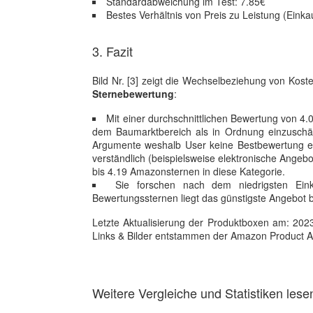
Standardabweichung im Test: 7.85€
Bestes Verhältnis von Preis zu Leistung (Einka
3. Fazit
Bild Nr. [3] zeigt die Wechselbeziehung von Kost
Sternebewertung
:
Mit einer durchschnittlichen Bewertung von 4.
dem Baumarktbereich als in Ordnung einzuschät
Argumente weshalb User keine Bestbewertung ert
verständlich (beispielsweise elektronische Ange
bis 4.19 Amazonsternen in diese Kategorie.
Sie forschen nach dem niedrigsten Ein
Bewertungssternen liegt das günstigste Angebot 
Letzte Aktualisierung der Produktboxen am: 2023-1
Links & Bilder entstammen der Amazon Product Adver
Weitere Vergleiche und Statistiken lese