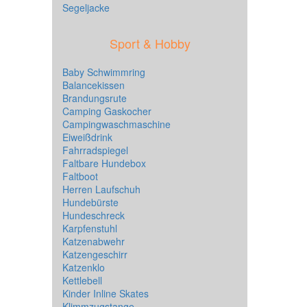
Segeljacke
Sport & Hobby
Baby Schwimmring
Balancekissen
Brandungsrute
Camping Gaskocher
Campingwaschmaschine
Eiweißdrink
Fahrradspiegel
Faltbare Hundebox
Faltboot
Herren Laufschuh
Hundebürste
Hundeschreck
Karpfenstuhl
Katzenabwehr
Katzengeschirr
Katzenklo
Kettlebell
Kinder Inline Skates
Klimmzugstange