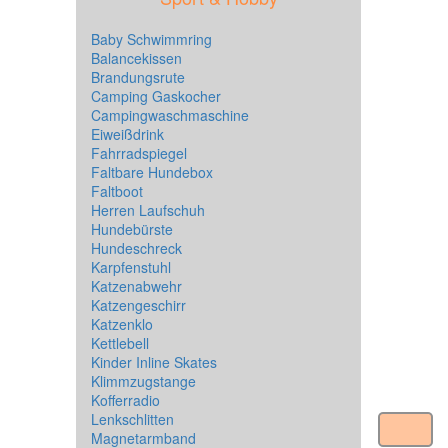
Baby Schwimmring
Balancekissen
Brandungsrute
Camping Gaskocher
Campingwaschmaschine
Eiweißdrink
Fahrradspiegel
Faltbare Hundebox
Faltboot
Herren Laufschuh
Hundebürste
Hundeschreck
Karpfenstuhl
Katzenabwehr
Katzengeschirr
Katzenklo
Kettlebell
Kinder Inline Skates
Klimmzugstange
Kofferradio
Lenkschlitten
Magnetarmband