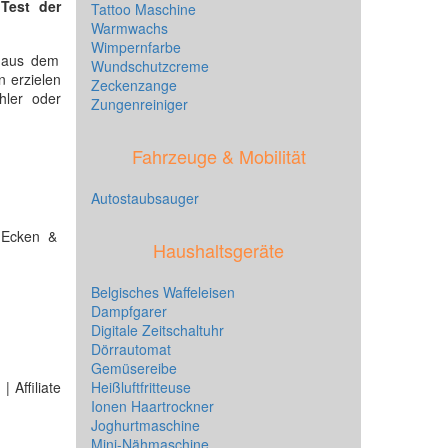
n
Test der
Tattoo Maschine
Warmwachs
Wimpernfarbe
aus dem
Wundschutzcreme
n erzielen
Zeckenzange
hler oder
Zungenreiniger
Fahrzeuge & Mobilität
Autostaubsauger
 Ecken &
Haushaltsgeräte
Belgisches Waffeleisen
Dampfgarer
Digitale Zeitschaltuhr
Dörrautomat
Gemüsereibe
 Affiliate
Heißluftfritteuse
Ionen Haartrockner
Joghurtmaschine
Mini-Nähmaschine