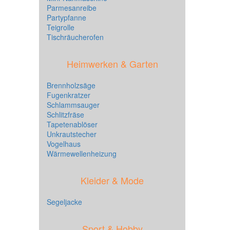
Parmesanreibe
Partypfanne
Teigrolle
Tischräucherofen
Heimwerken & Garten
Brennholzsäge
Fugenkratzer
Schlammsauger
Schlitzfräse
Tapetenablöser
Unkrautstecher
Vogelhaus
Wärmewellenheizung
Kleider & Mode
Segeljacke
Sport & Hobby