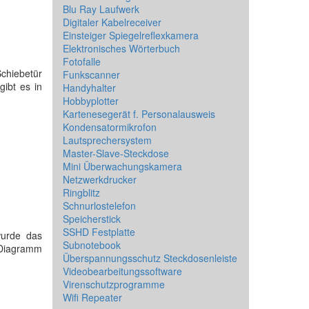
Blu Ray Laufwerk
Digitaler Kabelreceiver
Einsteiger Spiegelreflexkamera
Elektronisches Wörterbuch
Fotofalle
Schiebetür
Funkscanner
gibt es in
Handyhalter
Hobbyplotter
Kartenesegerät f. Personalausweis
Kondensatormikrofon
Lautsprechersystem
Master-Slave-Steckdose
Mini Überwachungskamera
Netzwerkdrucker
Ringblitz
Schnurlostelefon
Speicherstick
SSHD Festplatte
wurde das
Subnotebook
n Diagramm
Überspannungsschutz Steckdosenleiste
Videobearbeitungssoftware
Virenschutzprogramme
Wifi Repeater