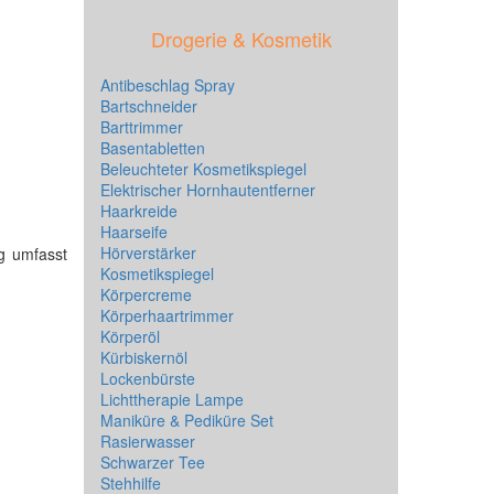
Drogerie & Kosmetik
Antibeschlag Spray
Bartschneider
Barttrimmer
Basentabletten
Beleuchteter Kosmetikspiegel
Elektrischer Hornhautentferner
Haarkreide
Haarseife
Hörverstärker
ng umfasst
Kosmetikspiegel
Körpercreme
Körperhaartrimmer
Körperöl
Kürbiskernöl
Lockenbürste
Lichttherapie Lampe
Maniküre & Pediküre Set
Rasierwasser
Schwarzer Tee
Stehhilfe