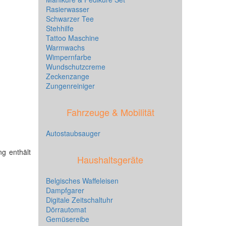
Rasierwasser
Schwarzer Tee
Stehhilfe
Tattoo Maschine
Warmwachs
Wimpernfarbe
Wundschutzcreme
Zeckenzange
Zungenreiniger
Fahrzeuge & Mobilität
Autostaubsauger
ng enthält
Haushaltsgeräte
Belgisches Waffeleisen
Dampfgarer
Digitale Zeitschaltuhr
Dörrautomat
Gemüsereibe