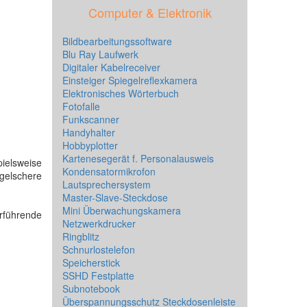
Computer & Elektronik
Bildbearbeitungssoftware
Blu Ray Laufwerk
Digitaler Kabelreceiver
Einsteiger Spiegelreflexkamera
Elektronisches Wörterbuch
Fotofalle
Funkscanner
Handyhalter
Hobbyplotter
Kartenesegerät f. Personalausweis
pielsweise
Kondensatormikrofon
ügelschere
Lautsprechersystem
Master-Slave-Steckdose
Mini Überwachungskamera
rführende
Netzwerkdrucker
Ringblitz
Schnurlostelefon
Speicherstick
SSHD Festplatte
Subnotebook
Überspannungsschutz Steckdosenleiste