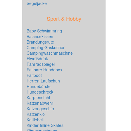
Segeljacke
Sport & Hobby
Baby Schwimmring
Balancekissen
Brandungsrute
Camping Gaskocher
Campingwaschmaschine
Eiweißdrink
Fahrradspiegel
Faltbare Hundebox
Faltboot
Herren Laufschuh
Hundebürste
Hundeschreck
Karpfenstuhl
Katzenabwehr
Katzengeschirr
Katzenklo
Kettlebell
Kinder Inline Skates
Klimmzugstange