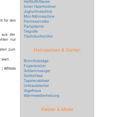
Heißluftfritteuse
Ionen Haartrockner
Joghurtmaschine
Mini-Nähmaschine
it für den
Parmesanreibe
Partypfanne
Teigrolle
aus der
Tischräucherofen
ehlen nur
Heimwerken & Garten
ssten zum
 wert.
Brennholzsäge
Fugenkratzer
 Affiliate
Schlammsauger
Schlitzfräse
Tapetenablöser
Unkrautstecher
Vogelhaus
Wärmewellenheizung
Kleider & Mode