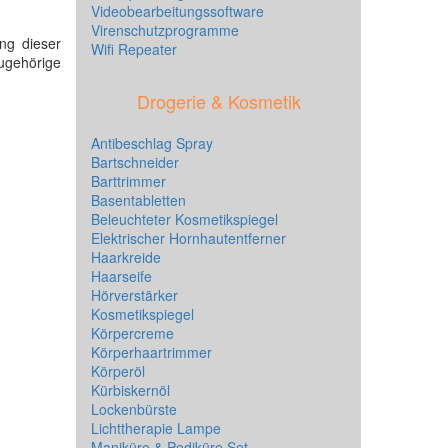
Videobearbeitungssoftware
Virenschutzprogramme
ng dieser
Wifi Repeater
zugehörige
Drogerie & Kosmetik
Antibeschlag Spray
Bartschneider
Barttrimmer
Basentabletten
Beleuchteter Kosmetikspiegel
Elektrischer Hornhautentferner
Haarkreide
Haarseife
Hörverstärker
Kosmetikspiegel
Körpercreme
Körperhaartrimmer
Körperöl
Kürbiskernöl
Lockenbürste
Lichttherapie Lampe
Maniküre & Pediküre Set