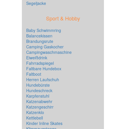
Segeljacke
Sport & Hobby
Baby Schwimmring
Balancekissen
Brandungsrute
Camping Gaskocher
Campingwaschmaschine
Eiweißdrink
Fahrradspiegel
Faltbare Hundebox
Faltboot
Herren Laufschuh
Hundebürste
Hundeschreck
Karpfenstuhl
Katzenabwehr
Katzengeschirr
Katzenklo
Kettlebell
Kinder Inline Skates
Klimmzugstange