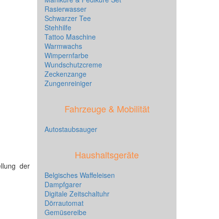
Rasierwasser
Schwarzer Tee
Stehhilfe
Tattoo Maschine
Warmwachs
Wimpernfarbe
Wundschutzcreme
Zeckenzange
Zungenreiniger
Fahrzeuge & Mobilität
Autostaubsauger
Haushaltsgeräte
ellung der
Belgisches Waffeleisen
Dampfgarer
Digitale Zeitschaltuhr
Dörrautomat
Gemüsereibe