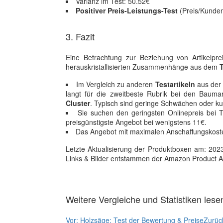
Varianz im Test: 50.52€
Positiver Preis-Leistungs-Test
(Preis/Kunden
3. Fazit
Eine Betrachtung zur Beziehung von Artikelpre
herauskristallisierten Zusammenhänge aus dem
Im Vergleich zu anderen
Testartikeln
aus der 
langt für die zweitbeste Rubrik bei den Bauma
Cluster
. Typisch sind geringe Schwächen oder ku
Sie suchen den geringsten Onlinepreis bei
preisgünstigste Angebot bei wenigstens 11€.
Das Angebot mit maximalen Anschaffungskosten
Letzte Aktualisierung der Produktboxen am: 2023-1
Links & Bilder entstammen der Amazon Product Adver
Weitere Vergleiche und Statistiken lese
Vor:
Holzsäge: Test der Bewertung & Preise
Zurüc