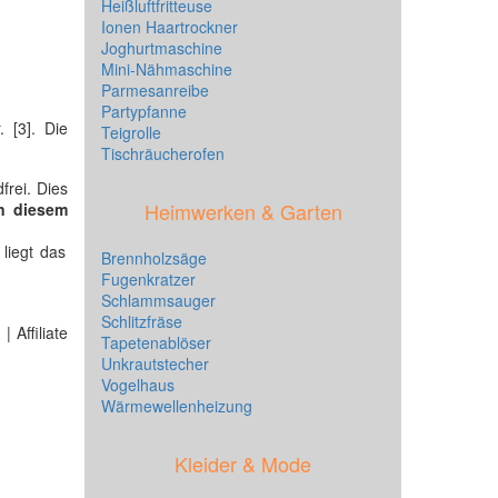
Heißluftfritteuse
Ionen Haartrockner
Joghurtmaschine
Mini-Nähmaschine
Parmesanreibe
Partypfanne
 [3]. Die
Teigrolle
Tischräucherofen
frei. Dies
Heimwerken & Garten
in diesem
liegt das
Brennholzsäge
Fugenkratzer
Schlammsauger
Schlitzfräse
 Affiliate
Tapetenablöser
Unkrautstecher
Vogelhaus
Wärmewellenheizung
Kleider & Mode