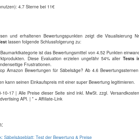
nutzen): 4.7 Sterne bei 11€
isen und erhaltenen Bewertungspunkten zeigt die Visualisierung Nr.
Test
lassen folgende Schlussfolgerung zu:
Baumarktkategorie ist das Bewertungsmittel von 4.52 Punkten einwand
rktprodukten. Diese Evaluation erzielen ungefähr 54% aller
Tests 
ndenseitige Frustrationen.
 Top Amazon Bewertungen für Säbelsäge? Ab 4.6 Bewertungssternen 
 kann seinen Einkaufspreis mit einer super Bewertung legitimieren.
0-17 | Alle Preise dieser Seite sind inkl. MwSt. zzgl. Versandkosten |
tising API. | * = Affiliate-Link
n:
k:
Säbelsägeblatt: Test der Bewertung & Preise