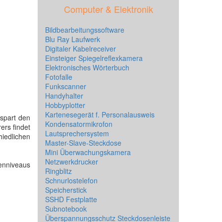
Computer & Elektronik
Bildbearbeitungssoftware
Blu Ray Laufwerk
Digitaler Kabelreceiver
Einsteiger Spiegelreflexkamera
Elektronisches Wörterbuch
Fotofalle
Funkscanner
Handyhalter
Hobbyplotter
Kartenesegerät f. Personalausweis
 spart den
Kondensatormikrofon
ers findet
Lautsprechersystem
hiedlichen
Master-Slave-Steckdose
Mini Überwachungskamera
Netzwerkdrucker
tenniveaus
Ringblitz
Schnurlostelefon
Speicherstick
SSHD Festplatte
Subnotebook
Überspannungsschutz Steckdosenleiste