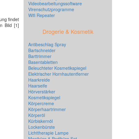
Videobearbeitungssoftware
Virenschutzprogramme
Wifi Repeater
ung findet
In Bild [1]
Drogerie & Kosmetik
Antibeschlag Spray
Bartschneider
Barttrimmer
Basentabletten
Beleuchteter Kosmetikspiegel
Elektrischer Hornhautentferner
Haarkreide
Haarseife
Hörverstärker
Kosmetikspiegel
Körpercreme
Körperhaartrimmer
Körperöl
Kürbiskernöl
Lockenbürste
Lichttherapie Lampe
Maniküre & Pediküre Set