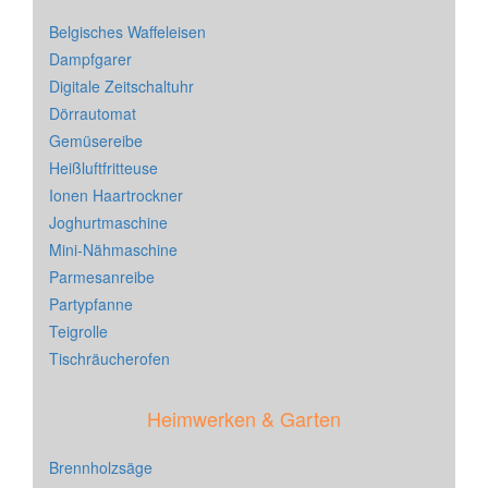
Belgisches Waffeleisen
Dampfgarer
Digitale Zeitschaltuhr
Dörrautomat
Gemüsereibe
Heißluftfritteuse
Ionen Haartrockner
Joghurtmaschine
Mini-Nähmaschine
Parmesanreibe
Partypfanne
Teigrolle
Tischräucherofen
Heimwerken & Garten
Brennholzsäge