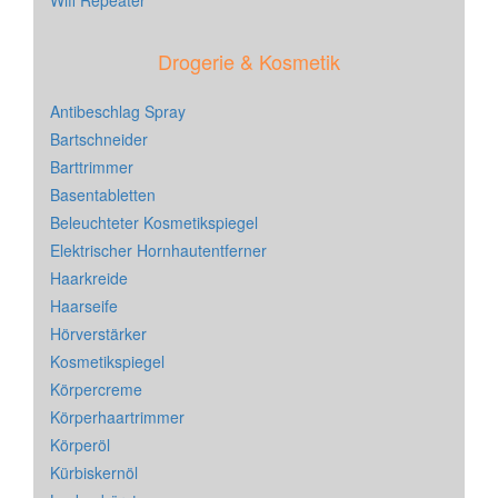
Wifi Repeater
Drogerie & Kosmetik
Antibeschlag Spray
Bartschneider
Barttrimmer
Basentabletten
Beleuchteter Kosmetikspiegel
Elektrischer Hornhautentferner
Haarkreide
Haarseife
Hörverstärker
Kosmetikspiegel
Körpercreme
Körperhaartrimmer
Körperöl
Kürbiskernöl