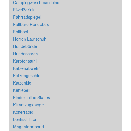
Campingwaschmaschine
Eiweißdrink
Fahrradspiegel
Faltbare Hundebox
Faltboot
Herren Laufschuh
Hundebürste
Hundeschreck
Karpfenstuhl
Katzenabwehr
Katzengeschirr
Katzenklo
Kettlebell
Kinder Inline Skates
Klimmzugstange
Kofferradio
Lenkschlitten
Magnetarmband