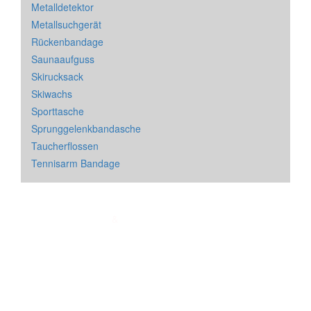
Metalldetektor
Metallsuchgerät
Rückenbandage
Saunaaufguss
Skirucksack
Skiwachs
Sporttasche
Sprunggelenkbandasche
Taucherflossen
Tennisarm Bandage
Impressum
&
Datenschutz
| * = Affiliate Link