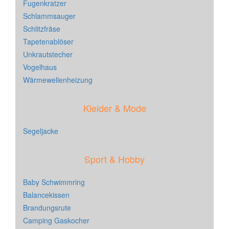
Fugenkratzer
Schlammsauger
Schlitzfräse
Tapetenablöser
Unkrautstecher
Vogelhaus
Wärmewellenheizung
Kleider & Mode
Segeljacke
Sport & Hobby
Baby Schwimmring
Balancekissen
Brandungsrute
Camping Gaskocher