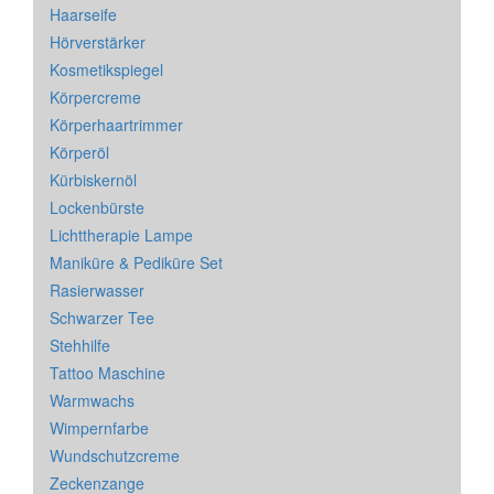
Haarseife
Hörverstärker
Kosmetikspiegel
Körpercreme
Körperhaartrimmer
Körperöl
Kürbiskernöl
Lockenbürste
Lichttherapie Lampe
Maniküre & Pediküre Set
Rasierwasser
Schwarzer Tee
Stehhilfe
Tattoo Maschine
Warmwachs
Wimpernfarbe
Wundschutzcreme
Zeckenzange