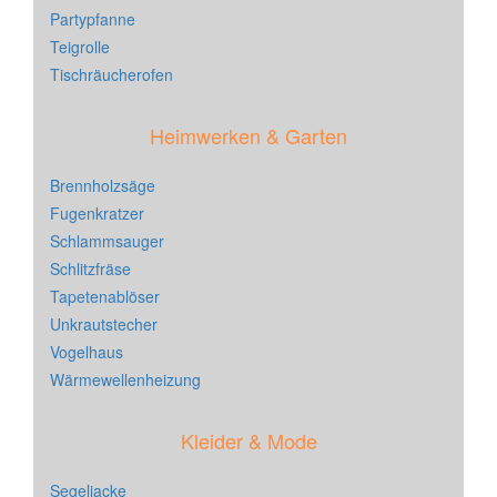
Partypfanne
Teigrolle
Tischräucherofen
Heimwerken & Garten
Brennholzsäge
Fugenkratzer
Schlammsauger
Schlitzfräse
Tapetenablöser
Unkrautstecher
Vogelhaus
Wärmewellenheizung
Kleider & Mode
Segeljacke