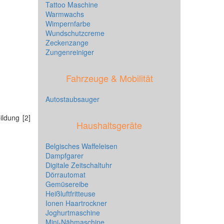
Tattoo Maschine
Warmwachs
Wimpernfarbe
Wundschutzcreme
Zeckenzange
Zungenreiniger
Fahrzeuge & Mobilität
Autostaubsauger
ildung [2]
Haushaltsgeräte
Belgisches Waffeleisen
Dampfgarer
Digitale Zeitschaltuhr
Dörrautomat
Gemüsereibe
Heißluftfritteuse
Ionen Haartrockner
Joghurtmaschine
Mini-Nähmaschine