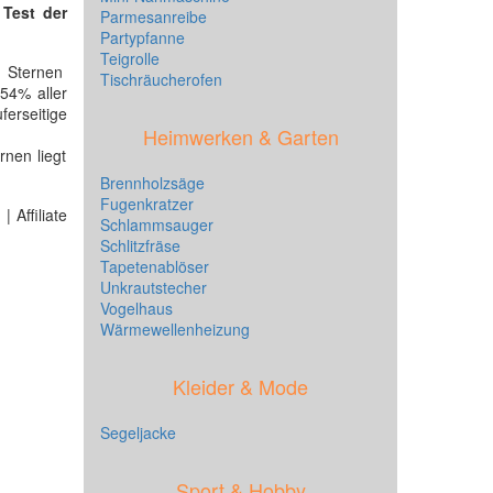
n
Test der
Parmesanreibe
Partypfanne
Teigrolle
 Sternen
Tischräucherofen
54% aller
erseitige
Heimwerken & Garten
nen liegt
Brennholzsäge
Fugenkratzer
 Affiliate
Schlammsauger
Schlitzfräse
Tapetenablöser
Unkrautstecher
Vogelhaus
Wärmewellenheizung
Kleider & Mode
Segeljacke
Sport & Hobby