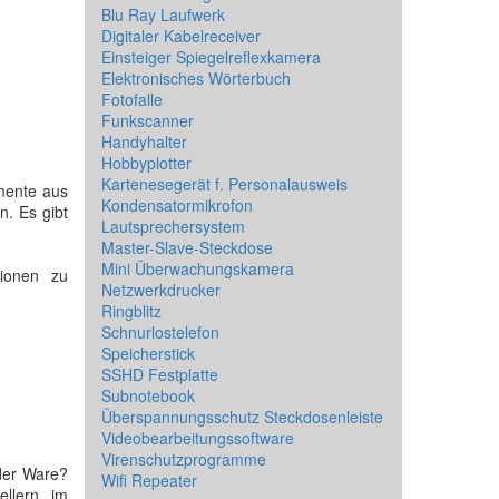
Blu Ray Laufwerk
Digitaler Kabelreceiver
Einsteiger Spiegelreflexkamera
Elektronisches Wörterbuch
Fotofalle
Funkscanner
Handyhalter
Hobbyplotter
Kartenesegerät f. Personalausweis
emente aus
Kondensatormikrofon
n. Es gibt
Lautsprechersystem
Master-Slave-Steckdose
Mini Überwachungskamera
tionen zu
Netzwerkdrucker
Ringblitz
Schnurlostelefon
Speicherstick
SSHD Festplatte
Subnotebook
Überspannungsschutz Steckdosenleiste
Videobearbeitungssoftware
Virenschutzprogramme
der Ware?
Wifi Repeater
ellern im