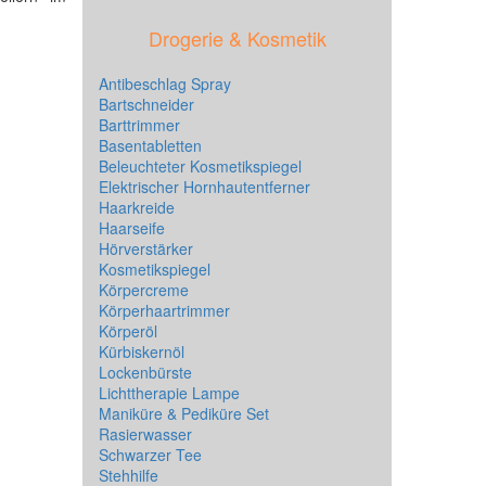
Drogerie & Kosmetik
Antibeschlag Spray
Bartschneider
Barttrimmer
Basentabletten
Beleuchteter Kosmetikspiegel
Elektrischer Hornhautentferner
Haarkreide
Haarseife
Hörverstärker
Kosmetikspiegel
Körpercreme
Körperhaartrimmer
Körperöl
Kürbiskernöl
Lockenbürste
Lichttherapie Lampe
Maniküre & Pediküre Set
Rasierwasser
Schwarzer Tee
Stehhilfe