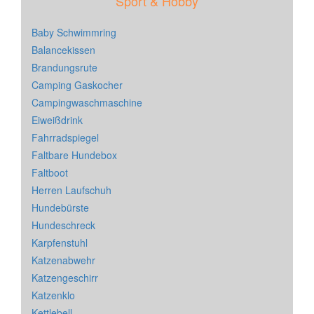
Sport & Hobby
Baby Schwimmring
Balancekissen
Brandungsrute
Camping Gaskocher
Campingwaschmaschine
Eiweißdrink
Fahrradspiegel
Faltbare Hundebox
Faltboot
Herren Laufschuh
Hundebürste
Hundeschreck
Karpfenstuhl
Katzenabwehr
Katzengeschirr
Katzenklo
Kettlebell