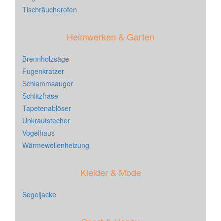
Tischräucherofen
Heimwerken & Garten
Brennholzsäge
Fugenkratzer
Schlammsauger
Schlitzfräse
Tapetenablöser
Unkrautstecher
Vogelhaus
Wärmewellenheizung
Kleider & Mode
Segeljacke