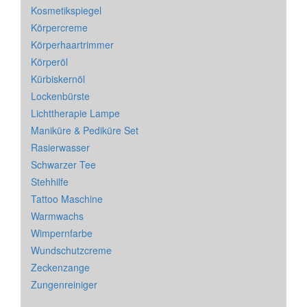
Kosmetikspiegel
Körpercreme
Körperhaartrimmer
Körperöl
Kürbiskernöl
Lockenbürste
Lichttherapie Lampe
Maniküre & Pediküre Set
Rasierwasser
Schwarzer Tee
Stehhilfe
Tattoo Maschine
Warmwachs
Wimpernfarbe
Wundschutzcreme
Zeckenzange
Zungenreiniger