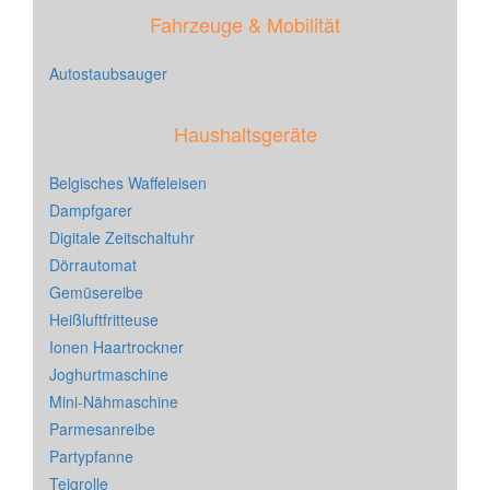
Fahrzeuge & Mobilität
Autostaubsauger
Haushaltsgeräte
Belgisches Waffeleisen
Dampfgarer
Digitale Zeitschaltuhr
Dörrautomat
Gemüsereibe
Heißluftfritteuse
Ionen Haartrockner
Joghurtmaschine
Mini-Nähmaschine
Parmesanreibe
Partypfanne
Teigrolle