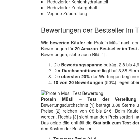
Reduzierter Kohlenhydratanteil
Reduzierter Zuckergehalt
Vegane Zubereitung
Bewertungen der Bestseller im T
Wie
bewerten Käufer
ein Protein Müsli nach dem
Bewertungen für
20 Amazon Bestseller im Test
Bewertungen, siehe auch Bild [1]:
Die
Bewertungsspanne
beträgt 2,8 bis 4,
Der
Durchschnittswert
liegt bei 3,88 Ster
Die
obersten 20%
der Wertungen beginnen
10 von 20 Bewertungen
(50%) liegen obe
Protein Müsli – Test der Verteilun
Bewertungsdurchschnitt [1] beträgt 3,88 Sterne un
Preise [2] reichen von 6€ bis 24€. Beim Kaufen
werden. Rechts [3] sieht man den Preis sortiert 
Das obige Bild enthält die
Statistik zum Test de
den Kosten der Bestseller:
Teuerster Preis
: 24 €