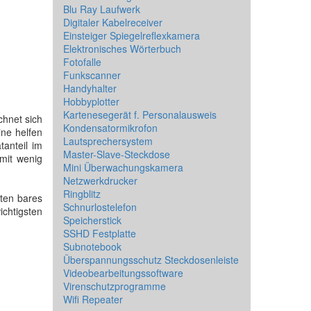
Blu Ray Laufwerk
Digitaler Kabelreceiver
Einsteiger Spiegelreflexkamera
Elektronisches Wörterbuch
Fotofalle
Funkscanner
Handyhalter
Hobbyplotter
Kartenesegerät f. Personalausweis
chnet sich
Kondensatormikrofon
ine helfen
Lautsprechersystem
tanteil im
Master-Slave-Steckdose
mit wenig
Mini Überwachungskamera
Netzwerkdrucker
Ringblitz
kten bares
Schnurlostelefon
ichtigsten
Speicherstick
SSHD Festplatte
Subnotebook
Überspannungsschutz Steckdosenleiste
Videobearbeitungssoftware
Virenschutzprogramme
Wifi Repeater