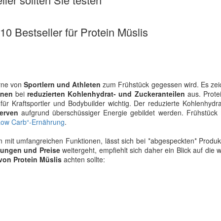
 10 Bestseller für Protein Müslis
rne von
Sportlern und Athleten
zum Frühstück gegessen wird. Es zei
inen
bei
reduzierten Kohlenhydrat- und Zuckeranteilen
aus. Prote
r Kraftsportler und Bodybuilder wichtig. Der reduzierte Kohlenhydra
serven
aufgrund überschüssiger Energie gebildet werden. Frühstück 
ow Carb“-Ernährung
.
eln mit umfangreichen Funktionen, lässt sich bei *abgespeckten* Produ
tungen und Preise
weitergeht, empfiehlt sich daher ein Blick auf die w
von Protein Müslis
achten sollte: