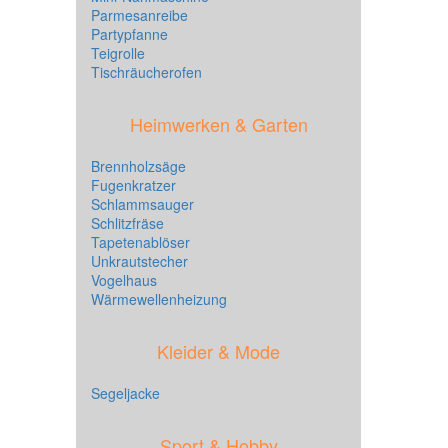
Parmesanreibe
Partypfanne
Teigrolle
Tischräucherofen
Heimwerken & Garten
Brennholzsäge
Fugenkratzer
Schlammsauger
Schlitzfräse
Tapetenablöser
Unkrautstecher
Vogelhaus
Wärmewellenheizung
Kleider & Mode
Segeljacke
Sport & Hobby