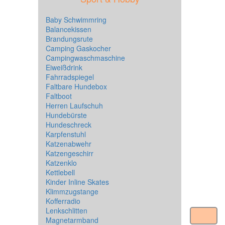
Baby Schwimmring
Balancekissen
Brandungsrute
Camping Gaskocher
Campingwaschmaschine
Eiweißdrink
Fahrradspiegel
Faltbare Hundebox
Faltboot
Herren Laufschuh
Hundebürste
Hundeschreck
Karpfenstuhl
Katzenabwehr
Katzengeschirr
Katzenklo
Kettlebell
Kinder Inline Skates
Klimmzugstange
Kofferradio
Lenkschlitten
Magnetarmband