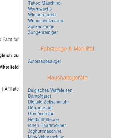
Tattoo Maschine
Warmwachs
Wimpernfarbe
Wundschutzcreme
Zeckenzange
Zungenreiniger
 Fazit für
Fahrzeuge & Mobilität
gleich zu
Autostaubsauger
ittelfeld
Haushaltsgeräte
 Affiliate
Belgisches Waffeleisen
Dampfgarer
Digitale Zeitschaltuhr
Dörrautomat
Gemüsereibe
Heißluftfritteuse
Ionen Haartrockner
Joghurtmaschine
Mini-Nähmaschine