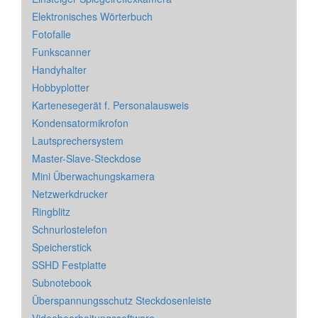
Elektronisches Wörterbuch
Fotofalle
Funkscanner
Handyhalter
Hobbyplotter
Kartenesegerät f. Personalausweis
Kondensatormikrofon
Lautsprechersystem
Master-Slave-Steckdose
Mini Überwachungskamera
Netzwerkdrucker
Ringblitz
Schnurlostelefon
Speicherstick
SSHD Festplatte
Subnotebook
Überspannungsschutz Steckdosenleiste
Videobearbeitungssoftware