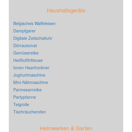
Haushaltsgeräte
Belgisches Waffeleisen
Dampfgarer
Digitale Zeitschaltuhr
Dörrautomat
Gemüsereibe
Heißluftfritteuse
Ionen Haartrockner
Joghurtmaschine
Mini-Nähmaschine
Parmesanreibe
Partypfanne
Teigrolle
Tischräucherofen
Heimwerken & Garten