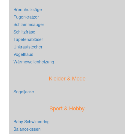
Brennholzsäge
Fugenkratzer
Schlammsauger
Schlitzfräse
Tapetenablöser
Unkrautstecher
Vogelhaus
Wärmewellenheizung
Kleider & Mode
Segeljacke
Sport & Hobby
Baby Schwimmring
Balancekissen