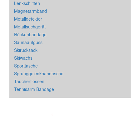
Lenkschlitten
Magnetarmband
Metalldetektor
Metallsuchgerät
Rückenbandage
Saunaaufguss
Skirucksack
Skiwachs
Sporttasche
Sprunggelenkbandasche
Taucherflossen
Tennisarm Bandage
Impressum
&
Datenschutz
| * = Affiliate Link