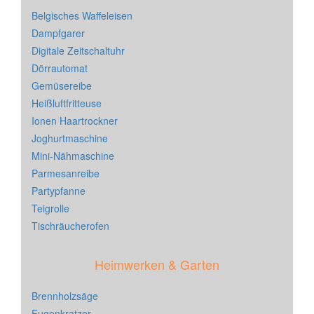
Belgisches Waffeleisen
Dampfgarer
Digitale Zeitschaltuhr
Dörrautomat
Gemüsereibe
Heißluftfritteuse
Ionen Haartrockner
Joghurtmaschine
Mini-Nähmaschine
Parmesanreibe
Partypfanne
Teigrolle
Tischräucherofen
Heimwerken & Garten
Brennholzsäge
Fugenkratzer