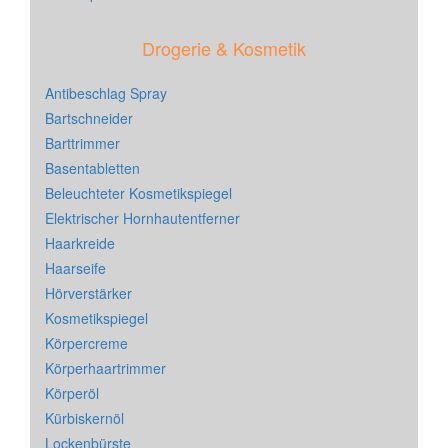
Drogerie & Kosmetik
Antibeschlag Spray
Bartschneider
Barttrimmer
Basentabletten
Beleuchteter Kosmetikspiegel
Elektrischer Hornhautentferner
Haarkreide
Haarseife
Hörverstärker
Kosmetikspiegel
Körpercreme
Körperhaartrimmer
Körperöl
Kürbiskernöl
Lockenbürste