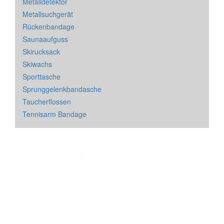
Metalldetektor
Metallsuchgerät
Rückenbandage
Saunaaufguss
Skirucksack
Skiwachs
Sporttasche
Sprunggelenkbandasche
Taucherflossen
Tennisarm Bandage
Impressum
&
Datenschutz
| * = Affiliate Link