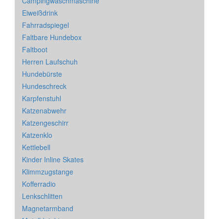
Campingwaschmaschine
Eiweißdrink
Fahrradspiegel
Faltbare Hundebox
Faltboot
Herren Laufschuh
Hundebürste
Hundeschreck
Karpfenstuhl
Katzenabwehr
Katzengeschirr
Katzenklo
Kettlebell
Kinder Inline Skates
Klimmzugstange
Kofferradio
Lenkschlitten
Magnetarmband