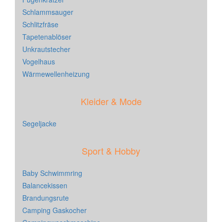
Schlammsauger
Schlitzfräse
Tapetenablöser
Unkrautstecher
Vogelhaus
Wärmewellenheizung
Kleider & Mode
Segeljacke
Sport & Hobby
Baby Schwimmring
Balancekissen
Brandungsrute
Camping Gaskocher