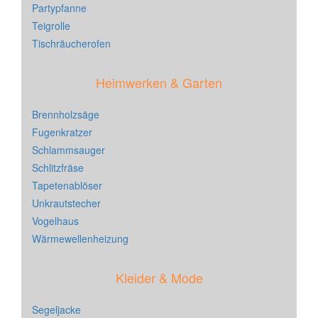
Partypfanne
Teigrolle
Tischräucherofen
Heimwerken & Garten
Brennholzsäge
Fugenkratzer
Schlammsauger
Schlitzfräse
Tapetenablöser
Unkrautstecher
Vogelhaus
Wärmewellenheizung
Kleider & Mode
Segeljacke