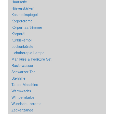
Haarseife
Hörverstärker
Kosmetikspiegel
Körpercreme
Körperhaartrimmer
Körperöl
Kürbiskernöl
Lockenbürste
Lichttherapie Lampe
Maniküre & Pediküre Set
Rasierwasser
Schwarzer Tee
Stehhilfe
Tattoo Maschine
Warmwachs
Wimpernfarbe
Wundschutzcreme
Zeckenzange