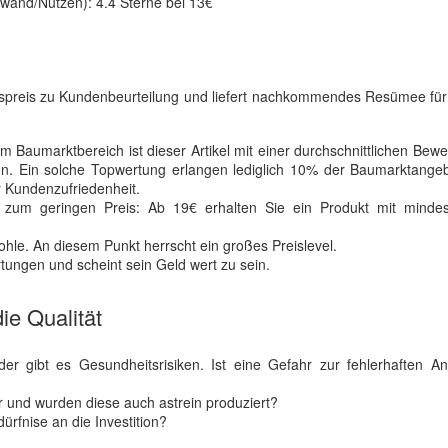
ufwand/Nutzen): 4.4 Sterne bei 13€
aufspreis zu Kundenbeurteilung und liefert nachkommendes Resümee fü
 Baumarktbereich ist dieser Artikel mit einer durchschnittlichen Bew
en. Ein solche Topwertung erlangen lediglich 10% der Baumarktangeb
 Kundenzufriedenheit.
 zum geringen Preis: Ab 19€ erhalten Sie ein Produkt mit mindes
ohle. An diesem Punkt herrscht ein großes Preislevel.
tungen und scheint sein Geld wert zu sein.
ie Qualität
oder gibt es Gesundheitsrisiken. Ist eine Gefahr zur fehlerhaften 
ar und wurden diese auch astrein produziert?
ürfnise an die Investition?