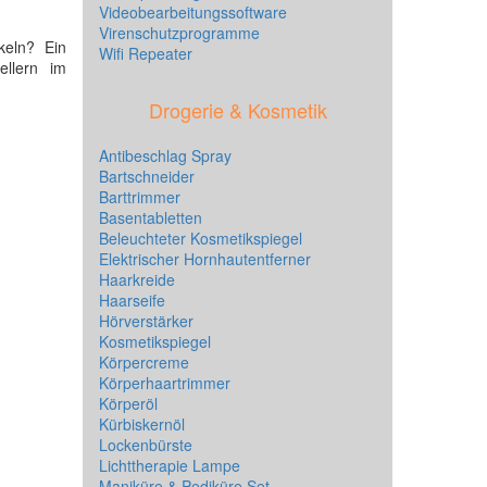
Videobearbeitungssoftware
Virenschutzprogramme
keln? Ein
Wifi Repeater
ellern im
Drogerie & Kosmetik
Antibeschlag Spray
Bartschneider
Barttrimmer
Basentabletten
Beleuchteter Kosmetikspiegel
Elektrischer Hornhautentferner
Haarkreide
Haarseife
Hörverstärker
Kosmetikspiegel
Körpercreme
Körperhaartrimmer
Körperöl
Kürbiskernöl
Lockenbürste
Lichttherapie Lampe
Maniküre & Pediküre Set