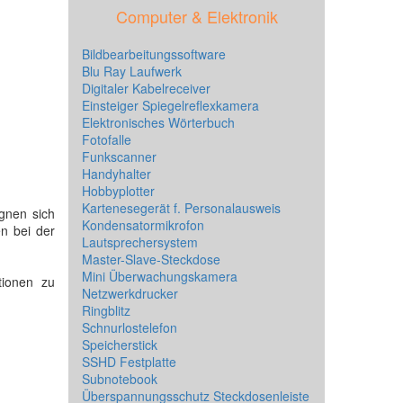
Computer & Elektronik
Bildbearbeitungssoftware
Blu Ray Laufwerk
Digitaler Kabelreceiver
Einsteiger Spiegelreflexkamera
Elektronisches Wörterbuch
Fotofalle
Funkscanner
Handyhalter
Hobbyplotter
Kartenesegerät f. Personalausweis
ignen sich
Kondensatormikrofon
en bei der
Lautsprechersystem
Master-Slave-Steckdose
Mini Überwachungskamera
tionen zu
Netzwerkdrucker
Ringblitz
Schnurlostelefon
Speicherstick
SSHD Festplatte
Subnotebook
Überspannungsschutz Steckdosenleiste