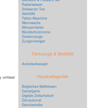
Rasierwasser
Schwarzer Tee
Stehhilfe
Tattoo Maschine
Warmwachs
Wimpernfarbe
Wundschutzcreme
Zeckenzange
Zungenreiniger
Fahrzeuge & Mobilität
Autostaubsauger
Haushaltsgeräte
g umfasst
Belgisches Waffeleisen
Dampfgarer
Digitale Zeitschaltuhr
Dörrautomat
Gemüsereibe