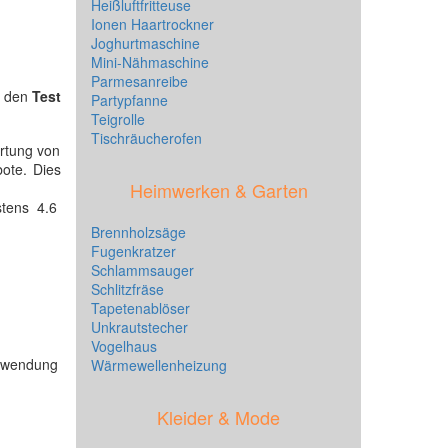
Heißluftfritteuse
Ionen Haartrockner
Joghurtmaschine
Mini-Nähmaschine
Parmesanreibe
r den
Test
Partypfanne
Teigrolle
Tischräucherofen
ertung von
ote. Dies
Heimwerken & Garten
tens 4.6
Brennholzsäge
Fugenkratzer
Schlammsauger
Schlitzfräse
Tapetenablöser
Unkrautstecher
Vogelhaus
Anwendung
Wärmewellenheizung
Kleider & Mode