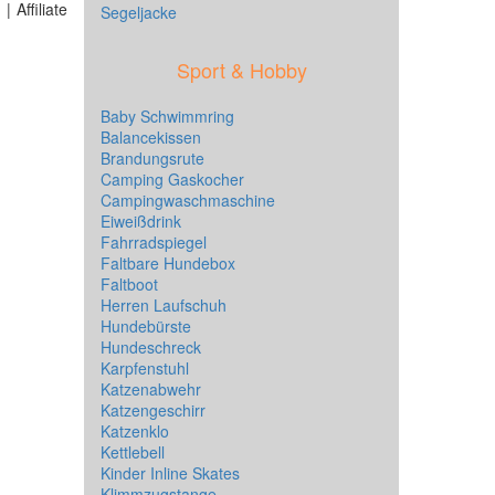
 Affiliate
Segeljacke
Sport & Hobby
Baby Schwimmring
Balancekissen
Brandungsrute
Camping Gaskocher
Campingwaschmaschine
Eiweißdrink
Fahrradspiegel
Faltbare Hundebox
Faltboot
Herren Laufschuh
Hundebürste
Hundeschreck
Karpfenstuhl
Katzenabwehr
Katzengeschirr
Katzenklo
Kettlebell
Kinder Inline Skates
Klimmzugstange