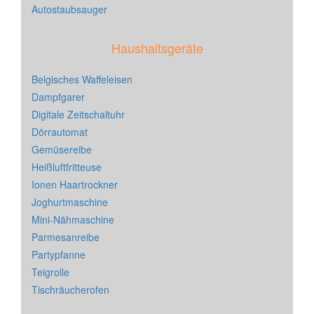
Autostaubsauger
Haushaltsgeräte
Belgisches Waffeleisen
Dampfgarer
Digitale Zeitschaltuhr
Dörrautomat
Gemüsereibe
Heißluftfritteuse
Ionen Haartrockner
Joghurtmaschine
Mini-Nähmaschine
Parmesanreibe
Partypfanne
Teigrolle
Tischräucherofen