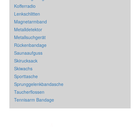
Kofferradio
Lenkschlitten
Magnetarmband
Metalldetektor
Metallsuchgerät
Rückenbandage
Saunaaufguss
Skirucksack
Skiwachs
Sporttasche
Sprunggelenkbandasche
Taucherflossen
Tennisarm Bandage
Impressum
&
Datenschutz
| * = Affiliate Link