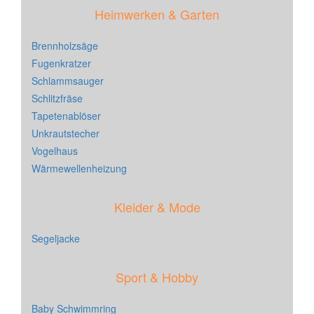
Heimwerken & Garten
Brennholzsäge
Fugenkratzer
Schlammsauger
Schlitzfräse
Tapetenablöser
Unkrautstecher
Vogelhaus
Wärmewellenheizung
Kleider & Mode
Segeljacke
Sport & Hobby
Baby Schwimmring