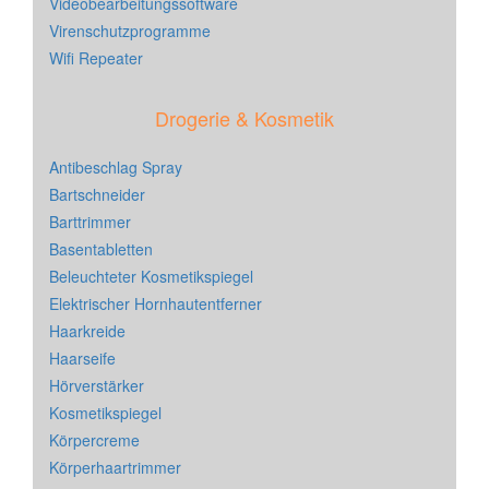
Videobearbeitungssoftware
Virenschutzprogramme
Wifi Repeater
Drogerie & Kosmetik
Antibeschlag Spray
Bartschneider
Barttrimmer
Basentabletten
Beleuchteter Kosmetikspiegel
Elektrischer Hornhautentferner
Haarkreide
Haarseife
Hörverstärker
Kosmetikspiegel
Körpercreme
Körperhaartrimmer