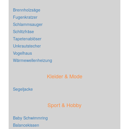
Brennholzsäge
Fugenkratzer
Schlammsauger
Schlitzfräse
Tapetenablöser
Unkrautstecher
Vogelhaus
Wärmewellenheizung
Kleider & Mode
Segeljacke
Sport & Hobby
Baby Schwimmring
Balancekissen