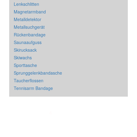
Lenkschlitten
Magnetarmband
Metalldetektor
Metallsuchgerät
Rückenbandage
Saunaaufguss
Skirucksack
Skiwachs
Sporttasche
Sprunggelenkbandasche
Taucherflossen
Tennisarm Bandage
Impressum
&
Datenschutz
| * = Affiliate Link