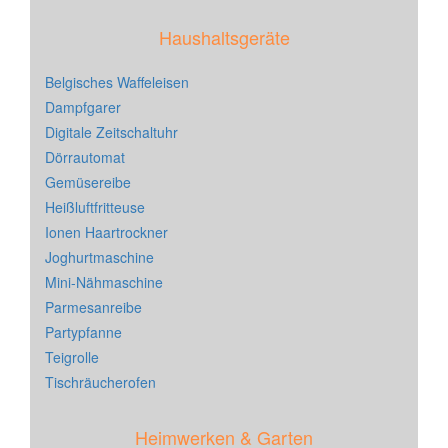
Haushaltsgeräte
Belgisches Waffeleisen
Dampfgarer
Digitale Zeitschaltuhr
Dörrautomat
Gemüsereibe
Heißluftfritteuse
Ionen Haartrockner
Joghurtmaschine
Mini-Nähmaschine
Parmesanreibe
Partypfanne
Teigrolle
Tischräucherofen
Heimwerken & Garten