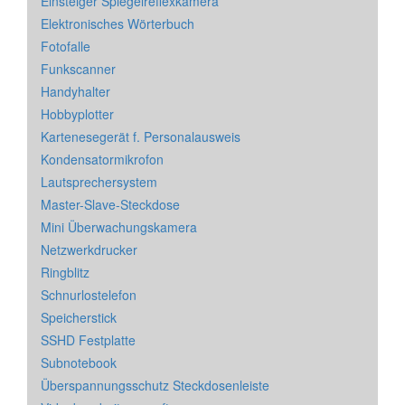
Einsteiger Spiegelreflexkamera
Elektronisches Wörterbuch
Fotofalle
Funkscanner
Handyhalter
Hobbyplotter
Kartenesegerät f. Personalausweis
Kondensatormikrofon
Lautsprechersystem
Master-Slave-Steckdose
Mini Überwachungskamera
Netzwerkdrucker
Ringblitz
Schnurlostelefon
Speicherstick
SSHD Festplatte
Subnotebook
Überspannungsschutz Steckdosenleiste