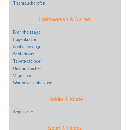
Tischräucherofen
Heimwerken & Garten
Brennholzsäge
Fugenkratzer
Schlammsauger
Schlitzfräse
Tapetenablöser
Unkrautstecher
Vogelhaus
Wärmewellenheizung
Kleider & Mode
Segeljacke
Sport & Hobby