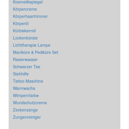
Kosmetikspiegel
Körpercreme
Körperhaartrimmer
Körperöl
Kürbiskernöl
Lockenbürste
Lichttherapie Lampe
Maniküre & Pediküre Set
Rasierwasser
Schwarzer Tee
Stehhilfe
Tattoo Maschine
Warmwachs
Wimpernfarbe
Wundschutzcreme
Zeckenzange
Zungenreiniger