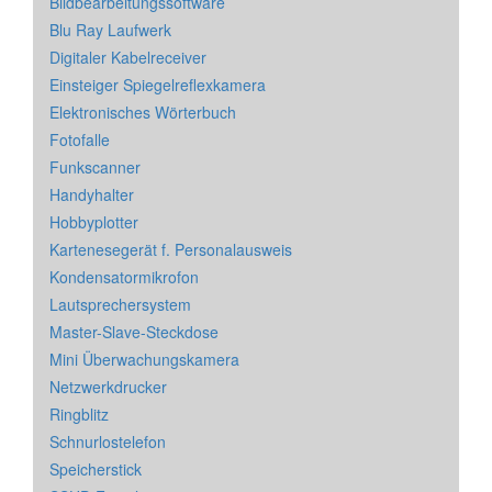
Bildbearbeitungssoftware
Blu Ray Laufwerk
Digitaler Kabelreceiver
Einsteiger Spiegelreflexkamera
Elektronisches Wörterbuch
Fotofalle
Funkscanner
Handyhalter
Hobbyplotter
Kartenesegerät f. Personalausweis
Kondensatormikrofon
Lautsprechersystem
Master-Slave-Steckdose
Mini Überwachungskamera
Netzwerkdrucker
Ringblitz
Schnurlostelefon
Speicherstick