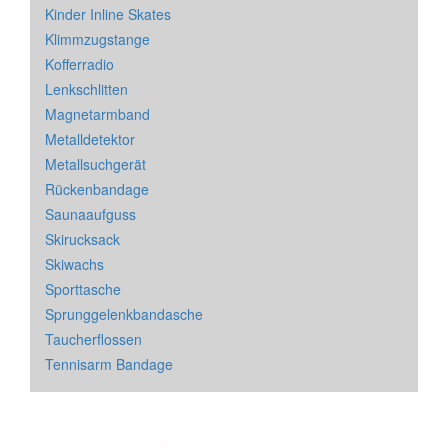
Kinder Inline Skates
Klimmzugstange
Kofferradio
Lenkschlitten
Magnetarmband
Metalldetektor
Metallsuchgerät
Rückenbandage
Saunaaufguss
Skirucksack
Skiwachs
Sporttasche
Sprunggelenkbandasche
Taucherflossen
Tennisarm Bandage
Impressum
&
Datenschutz
| * = Affiliate Link