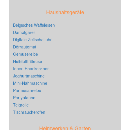
Haushaltsgeräte
Belgisches Waffeleisen
Dampfgarer
Digitale Zeitschaltuhr
Dörrautomat
Gemüsereibe
Heißluftfritteuse
Ionen Haartrockner
Joghurtmaschine
Mini-Nähmaschine
Parmesanreibe
Partypfanne
Teigrolle
Tischräucherofen
Heimwerken & Garten