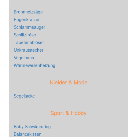
Brennholzsäge
Fugenkratzer
Schlammsauger
Schlitzfräse
Tapetenablöser
Unkrautstecher
Vogelhaus
Wärmewellenheizung
Kleider & Mode
Segeljacke
Sport & Hobby
Baby Schwimmring
Balancekissen