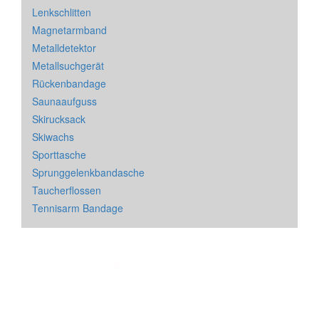
Lenkschlitten
Magnetarmband
Metalldetektor
Metallsuchgerät
Rückenbandage
Saunaaufguss
Skirucksack
Skiwachs
Sporttasche
Sprunggelenkbandasche
Taucherflossen
Tennisarm Bandage
Impressum
&
Datenschutz
| * = Affiliate Link