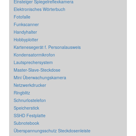
Einsteiger Spiegelreflexkamera
Elektronisches Wörterbuch
Fotofalle
Funkscanner
Handyhalter
Hobbyplotter
Kartenesegerät f. Personalausweis
Kondensatormikrofon
Lautsprechersystem
Master-Slave-Steckdose
Mini Überwachungskamera
Netzwerkdrucker
Ringblitz
Schnurlostelefon
Speicherstick
SSHD Festplatte
Subnotebook
Überspannungsschutz Steckdosenleiste