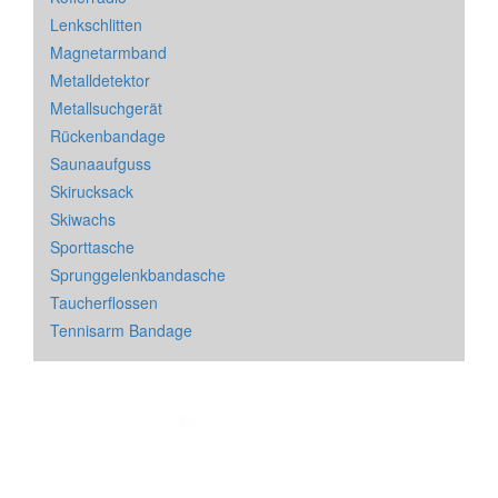
Lenkschlitten
Magnetarmband
Metalldetektor
Metallsuchgerät
Rückenbandage
Saunaaufguss
Skirucksack
Skiwachs
Sporttasche
Sprunggelenkbandasche
Taucherflossen
Tennisarm Bandage
Impressum
&
Datenschutz
| * = Affiliate Link