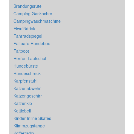
Brandungsrute
Camping Gaskocher
Campingwaschmaschine
Eiweißdrink
Fahrradspiegel
Faltbare Hundebox
Faltboot
Herren Laufschuh
Hundebürste
Hundeschreck
Karpfenstuhl
Katzenabwehr
Katzengeschirr
Katzenklo
Kettlebell
Kinder Inline Skates
Klimmzugstange
Kofferradio