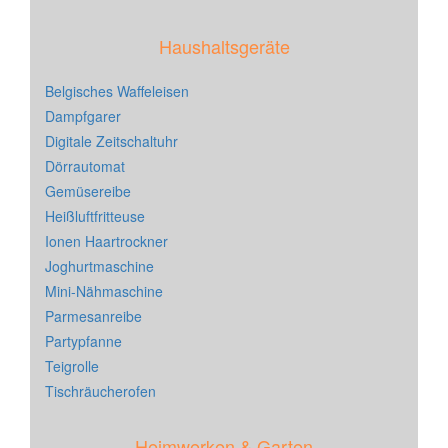
Haushaltsgeräte
Belgisches Waffeleisen
Dampfgarer
Digitale Zeitschaltuhr
Dörrautomat
Gemüsereibe
Heißluftfritteuse
Ionen Haartrockner
Joghurtmaschine
Mini-Nähmaschine
Parmesanreibe
Partypfanne
Teigrolle
Tischräucherofen
Heimwerken & Garten