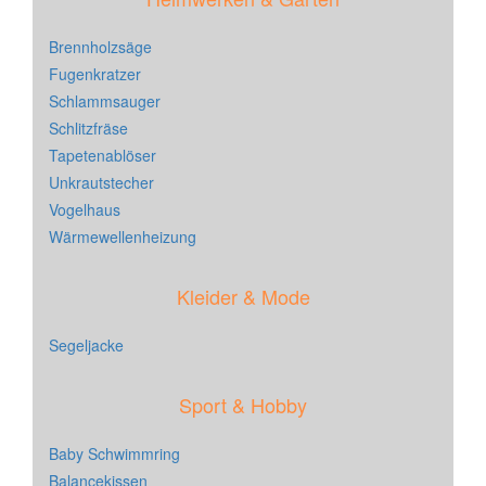
Brennholzsäge
Fugenkratzer
Schlammsauger
Schlitzfräse
Tapetenablöser
Unkrautstecher
Vogelhaus
Wärmewellenheizung
Kleider & Mode
Segeljacke
Sport & Hobby
Baby Schwimmring
Balancekissen