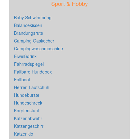
Sport & Hobby
Baby Schwimmring
Balancekissen
Brandungsrute
Camping Gaskocher
Campingwaschmaschine
Eiweißdrink
Fahrradspiegel
Faltbare Hundebox
Faltboot
Herren Laufschuh
Hundebürste
Hundeschreck
Karpfenstuhl
Katzenabwehr
Katzengeschirr
Katzenklo