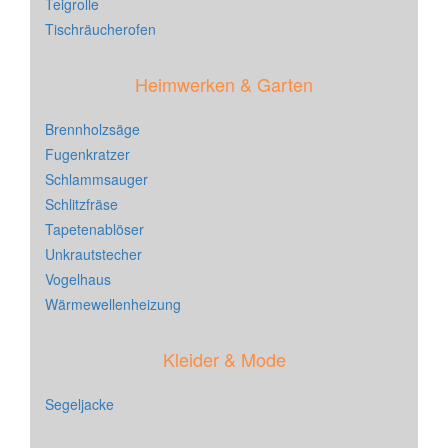
Teigrolle
Tischräucherofen
Heimwerken & Garten
Brennholzsäge
Fugenkratzer
Schlammsauger
Schlitzfräse
Tapetenablöser
Unkrautstecher
Vogelhaus
Wärmewellenheizung
Kleider & Mode
Segeljacke