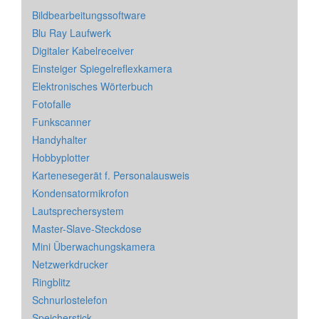
Bildbearbeitungssoftware
Blu Ray Laufwerk
Digitaler Kabelreceiver
Einsteiger Spiegelreflexkamera
Elektronisches Wörterbuch
Fotofalle
Funkscanner
Handyhalter
Hobbyplotter
Kartenesegerät f. Personalausweis
Kondensatormikrofon
Lautsprechersystem
Master-Slave-Steckdose
Mini Überwachungskamera
Netzwerkdrucker
Ringblitz
Schnurlostelefon
Speicherstick