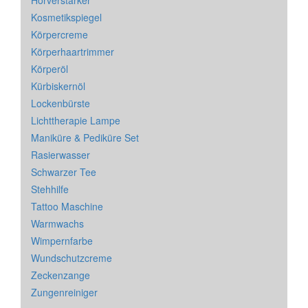
Hörverstärker
Kosmetikspiegel
Körpercreme
Körperhaartrimmer
Körperöl
Kürbiskernöl
Lockenbürste
Lichttherapie Lampe
Maniküre & Pediküre Set
Rasierwasser
Schwarzer Tee
Stehhilfe
Tattoo Maschine
Warmwachs
Wimpernfarbe
Wundschutzcreme
Zeckenzange
Zungenreiniger