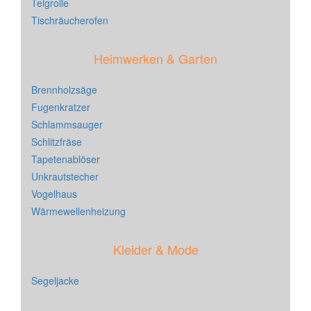
Teigrolle
Tischräucherofen
Heimwerken & Garten
Brennholzsäge
Fugenkratzer
Schlammsauger
Schlitzfräse
Tapetenablöser
Unkrautstecher
Vogelhaus
Wärmewellenheizung
Kleider & Mode
Segeljacke