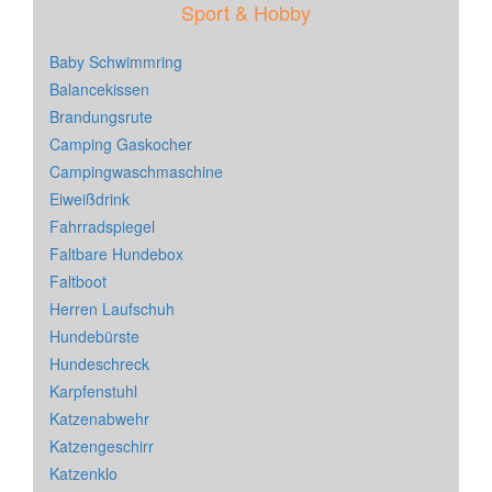
Sport & Hobby
Baby Schwimmring
Balancekissen
Brandungsrute
Camping Gaskocher
Campingwaschmaschine
Eiweißdrink
Fahrradspiegel
Faltbare Hundebox
Faltboot
Herren Laufschuh
Hundebürste
Hundeschreck
Karpfenstuhl
Katzenabwehr
Katzengeschirr
Katzenklo