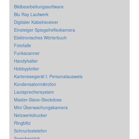
Bildbearbeitungssoftware
Blu Ray Laufwerk
Digitaler Kabelreceiver
Einsteiger Spiegelreflexkamera
Elektronisches Wörterbuch
Fotofalle
Funkscanner
Handyhalter
Hobbyplotter
Kartenesegerät f. Personalausweis
Kondensatormikrofon
Lautsprechersystem
Master-Slave-Steckdose
Mini Überwachungskamera
Netzwerkdrucker
Ringblitz
Schnurlostelefon
Speicherstick