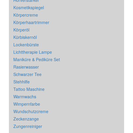
Hörverstärker
Kosmetikspiegel
Körpercreme
Körperhaartrimmer
Körperöl
Kürbiskernöl
Lockenbürste
Lichttherapie Lampe
Maniküre & Pediküre Set
Rasierwasser
Schwarzer Tee
Stehhilfe
Tattoo Maschine
Warmwachs
Wimpernfarbe
Wundschutzcreme
Zeckenzange
Zungenreiniger