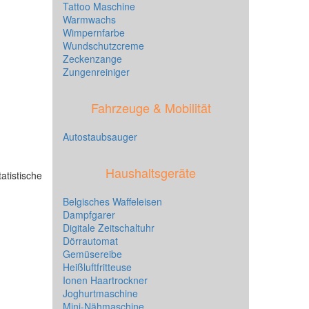
Tattoo Maschine
Warmwachs
Wimpernfarbe
Wundschutzcreme
Zeckenzange
Zungenreiniger
Fahrzeuge & Mobilität
Autostaubsauger
Haushaltsgeräte
atistische
Belgisches Waffeleisen
Dampfgarer
Digitale Zeitschaltuhr
Dörrautomat
Gemüsereibe
Heißluftfritteuse
Ionen Haartrockner
Joghurtmaschine
Mini-Nähmaschine