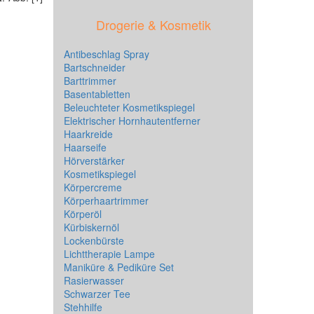
Drogerie & Kosmetik
Antibeschlag Spray
Bartschneider
Barttrimmer
Basentabletten
Beleuchteter Kosmetikspiegel
Elektrischer Hornhautentferner
Haarkreide
Haarseife
Hörverstärker
Kosmetikspiegel
Körpercreme
Körperhaartrimmer
Körperöl
Kürbiskernöl
Lockenbürste
Lichttherapie Lampe
Maniküre & Pediküre Set
Rasierwasser
Schwarzer Tee
Stehhilfe