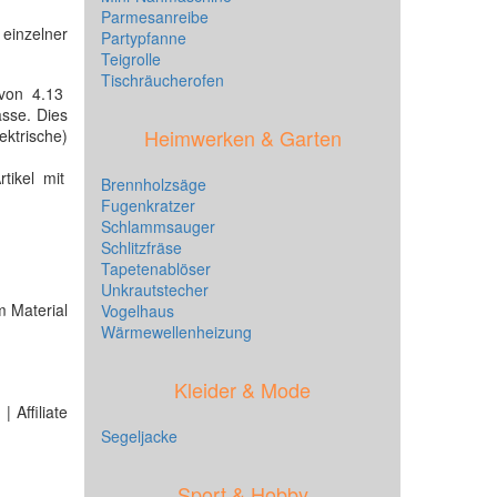
Parmesanreibe
 einzelner
Partypfanne
Teigrolle
Tischräucherofen
von 4.13
sse. Dies
Heimwerken & Garten
ektrische)
tikel mit
Brennholzsäge
Fugenkratzer
Schlammsauger
Schlitzfräse
Tapetenablöser
Unkrautstecher
m Material
Vogelhaus
Wärmewellenheizung
Kleider & Mode
 Affiliate
Segeljacke
Sport & Hobby