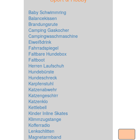
Baby Schwimmring
Balancekissen
Brandungsrute
Camping Gaskocher
Campingwaschmaschine
Eiweißdrink
Fahrradspiegel
Faltbare Hundebox
Faltboot
Herren Laufschuh
Hundebürste
Hundeschreck
Karpfenstuhl
Katzenabwehr
Katzengeschirr
Katzenklo
Kettlebell
Kinder Inline Skates
Klimmzugstange
Kofferradio
Lenkschlitten
Magnetarmband