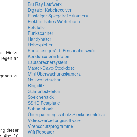
Blu Ray Laufwerk
Digitaler Kabelreceiver
Einsteiger Spiegelreflexkamera
Elektronisches Wörterbuch
Fotofalle
Funkscanner
Handyhalter
Hobbyplotter
Kartenesegerät f. Personalausweis
en. Hierzu
Kondensatormikrofon
Fliegen an
Lautsprechersystem
Master-Slave-Steckdose
Mini Überwachungskamera
ngaben zu
Netzwerkdrucker
Ringblitz
Schnurlostelefon
Speicherstick
SSHD Festplatte
Subnotebook
Überspannungsschutz Steckdosenleiste
Videobearbeitungssoftware
Virenschutzprogramme
ng dieser
Wifi Repeater
t
. Abb. [1]