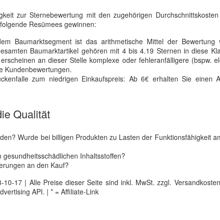
igkeit zur Sternebewertung mit den zugehörigen Durchschnittskosten
 folgende Resümees gewinnen:
m Baumarktsegment ist das arithmetische Mittel der Bewertung 
samten Baumarktartikel gehören mit 4 bis 4.19 Sternen in diese Kla
erscheinen an dieser Stelle komplexe oder fehleranfälligere (bspw. el
ere Kundenbewertungen.
nfalle zum niedrigen Einkaufspreis: Ab 6€ erhalten Sie einen Ar
ie Qualität
n? Wurde bei billigen Produkten zu Lasten der Funktionsfähigkeit a
n gesundheitsschädlichen Inhaltsstoffen?
erungen an den Kauf?
0-17 | Alle Preise dieser Seite sind inkl. MwSt. zzgl. Versandkosten |
tising API. | * = Affiliate-Link