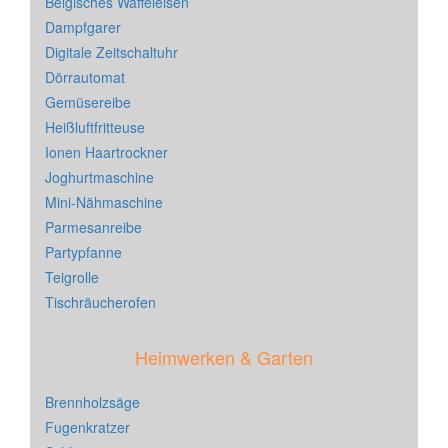
Belgisches Waffeleisen
Dampfgarer
Digitale Zeitschaltuhr
Dörrautomat
Gemüsereibe
Heißluftfritteuse
Ionen Haartrockner
Joghurtmaschine
Mini-Nähmaschine
Parmesanreibe
Partypfanne
Teigrolle
Tischräucherofen
Heimwerken & Garten
Brennholzsäge
Fugenkratzer