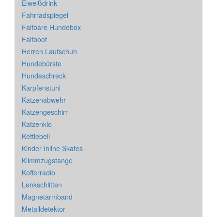
Eiweißdrink
Fahrradspiegel
Faltbare Hundebox
Faltboot
Herren Laufschuh
Hundebürste
Hundeschreck
Karpfenstuhl
Katzenabwehr
Katzengeschirr
Katzenklo
Kettlebell
Kinder Inline Skates
Klimmzugstange
Kofferradio
Lenkschlitten
Magnetarmband
Metalldetektor