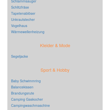
Schlammsauger
Schlitzfräse
Tapetenablöser
Unkrautstecher
Vogelhaus
Wärmewellenheizung
Kleider & Mode
Segeljacke
Sport & Hobby
Baby Schwimmring
Balancekissen
Brandungsrute
Camping Gaskocher
Campingwaschmaschine