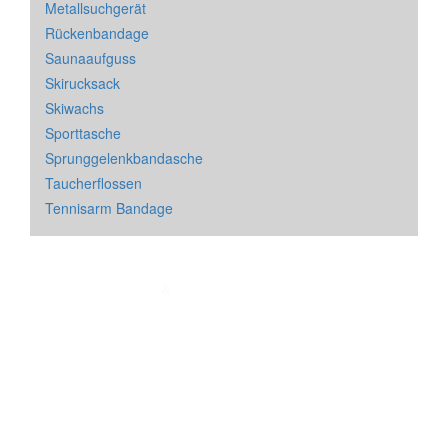
Metallsuchgerät
Rückenbandage
Saunaaufguss
Skirucksack
Skiwachs
Sporttasche
Sprunggelenkbandasche
Taucherflossen
Tennisarm Bandage
Impressum
&
Datenschutz
| * = Affiliate Link