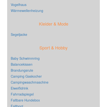
Vogelhaus
Wärmewellenheizung
Kleider & Mode
Segeljacke
Sport & Hobby
Baby Schwimmring
Balancekissen
Brandungsrute
Camping Gaskocher
Campingwaschmaschine
Eiweißdrink
Fahrradspiegel
Faltbare Hundebox
Faltboot