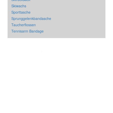
Skiwachs
Sporttasche
Sprunggelenkbandasche
Taucherflossen
Tennisarm Bandage
Impressum
&
Datenschutz
| * = Affiliate Link