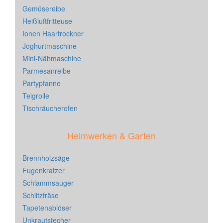
Gemüsereibe
Heißluftfritteuse
Ionen Haartrockner
Joghurtmaschine
Mini-Nähmaschine
Parmesanreibe
Partypfanne
Teigrolle
Tischräucherofen
Heimwerken & Garten
Brennholzsäge
Fugenkratzer
Schlammsauger
Schlitzfräse
Tapetenablöser
Unkrautstecher