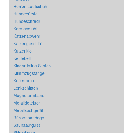
Herren Laufschuh
Hundebürste
Hundeschreck
Karpfenstuhl
Katzenabwehr
Katzengeschirr
Katzenklo
Kettlebell
Kinder Inline Skates
Klimmzugstange
Kofferradio
Lenkschlitten
Magnetarmband
Metalldetektor
Metallsuchgerät
Rückenbandage
Saunaaufguss
Skirucksack