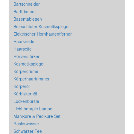
Bartschneider
Barttrimmer
Basentabletten
Beleuchteter Kosmetikspiegel
Elektrischer Hornhautentferner
Haarkreide
Haarseife
Hörverstärker
Kosmetikspiegel
Körpercreme
Körperhaartrimmer
Körperöl
Kürbiskernöl
Lockenbürste
Lichttherapie Lampe
Maniküre & Pediküre Set
Rasierwasser
Schwarzer Tee