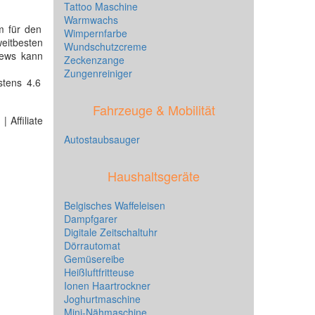
Tattoo Maschine
Warmwachs
em für den
Wimpernfarbe
eitbesten
Wundschutzcreme
iews kann
Zeckenzange
Zungenreiniger
stens 4.6
Fahrzeuge & Mobilität
 Affiliate
Autostaubsauger
Haushaltsgeräte
Belgisches Waffeleisen
Dampfgarer
Digitale Zeitschaltuhr
Dörrautomat
Gemüsereibe
Heißluftfritteuse
Ionen Haartrockner
Joghurtmaschine
Mini-Nähmaschine