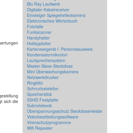
Blu Ray Laufwerk
Digitaler Kabelreceiver
Einsteiger Spiegelreflexkamera
Elektronisches Wörterbuch
Fotofalle
Funkscanner
Handyhalter
wertungen
Hobbyplotter
Kartenesegerät f. Personalausweis
Kondensatormikrofon
Lautsprechersystem
Master-Slave-Steckdose
Mini Überwachungskamera
Netzwerkdrucker
Ringblitz
Schnurlostelefon
Speicherstick
estellung
SSHD Festplatte
gt sich die
Subnotebook
Überspannungsschutz Steckdosenleiste
Videobearbeitungssoftware
Virenschutzprogramme
Wifi Repeater