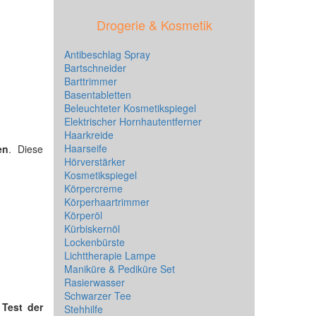
Drogerie & Kosmetik
Antibeschlag Spray
Bartschneider
Barttrimmer
Basentabletten
Beleuchteter Kosmetikspiegel
Elektrischer Hornhautentferner
Haarkreide
Haarseife
en
. Diese
Hörverstärker
Kosmetikspiegel
Körpercreme
Körperhaartrimmer
Körperöl
Kürbiskernöl
Lockenbürste
Lichttherapie Lampe
Maniküre & Pediküre Set
Rasierwasser
Schwarzer Tee
n
Test der
Stehhilfe