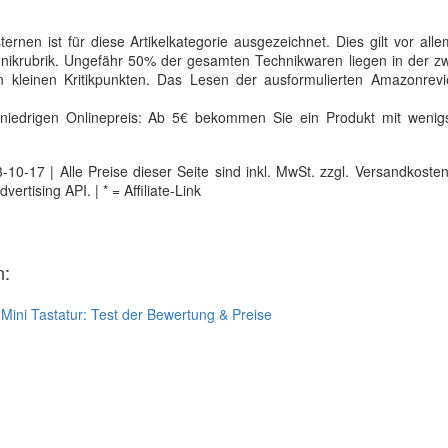
rnen ist für diese Artikelkategorie ausgezeichnet. Dies gilt vor all
ikrubrik. Ungefähr 50% der gesamten Technikwaren liegen in der zw
n kleinen Kritikpunkten. Das Lesen der ausformulierten Amazonrev
niedrigen Onlinepreis: Ab 5€ bekommen Sie ein Produkt mit wenig
0-17 | Alle Preise dieser Seite sind inkl. MwSt. zzgl. Versandkosten |
tising API. | * = Affiliate-Link
n:
:
Mini Tastatur: Test der Bewertung & Preise