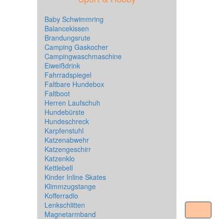
Baby Schwimmring
Balancekissen
Brandungsrute
Camping Gaskocher
Campingwaschmaschine
Eiweißdrink
Fahrradspiegel
Faltbare Hundebox
Faltboot
Herren Laufschuh
Hundebürste
Hundeschreck
Karpfenstuhl
Katzenabwehr
Katzengeschirr
Katzenklo
Kettlebell
Kinder Inline Skates
Klimmzugstange
Kofferradio
Lenkschlitten
Magnetarmband