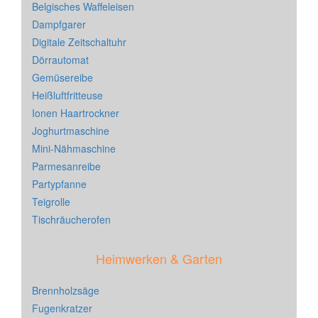
Belgisches Waffeleisen
Dampfgarer
Digitale Zeitschaltuhr
Dörrautomat
Gemüsereibe
Heißluftfritteuse
Ionen Haartrockner
Joghurtmaschine
Mini-Nähmaschine
Parmesanreibe
Partypfanne
Teigrolle
Tischräucherofen
Heimwerken & Garten
Brennholzsäge
Fugenkratzer