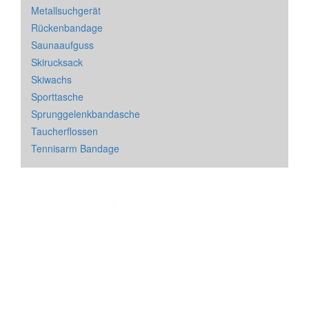
Metallsuchgerät
Rückenbandage
Saunaaufguss
Skirucksack
Skiwachs
Sporttasche
Sprunggelenkbandasche
Taucherflossen
Tennisarm Bandage
Impressum
&
Datenschutz
| * = Affiliate Link