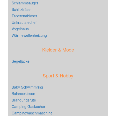
Schlammsauger
Schlitzfräse
Tapetenablöser
Unkrautstecher
Vogelhaus
Wärmewellenheizung
Kleider & Mode
Segeljacke
Sport & Hobby
Baby Schwimmring
Balancekissen
Brandungsrute
Camping Gaskocher
Campingwaschmaschine