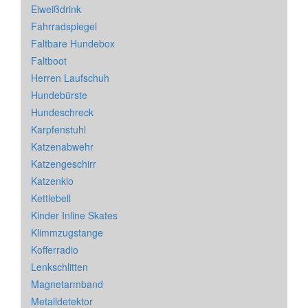
Eiweißdrink
Fahrradspiegel
Faltbare Hundebox
Faltboot
Herren Laufschuh
Hundebürste
Hundeschreck
Karpfenstuhl
Katzenabwehr
Katzengeschirr
Katzenklo
Kettlebell
Kinder Inline Skates
Klimmzugstange
Kofferradio
Lenkschlitten
Magnetarmband
Metalldetektor