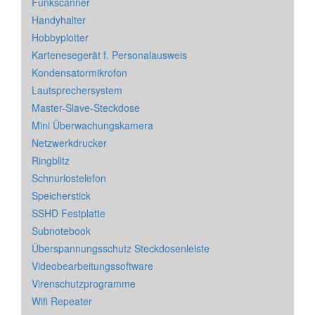
Funkscanner
Handyhalter
Hobbyplotter
Kartenesegerät f. Personalausweis
Kondensatormikrofon
Lautsprechersystem
Master-Slave-Steckdose
Mini Überwachungskamera
Netzwerkdrucker
Ringblitz
Schnurlostelefon
Speicherstick
SSHD Festplatte
Subnotebook
Überspannungsschutz Steckdosenleiste
Videobearbeitungssoftware
Virenschutzprogramme
Wifi Repeater