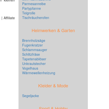
n kleinen
Parmesanreibe
Partypfanne
Teigrolle
Tischräucherofen
 Affiliate
Heimwerken & Garten
Brennholzsäge
Fugenkratzer
Schlammsauger
Schlitzfräse
Tapetenablöser
Unkrautstecher
Vogelhaus
Wärmewellenheizung
Kleider & Mode
Segeljacke
Sport & Hobby