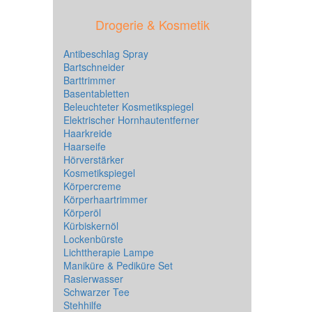
Drogerie & Kosmetik
Antibeschlag Spray
Bartschneider
Barttrimmer
Basentabletten
Beleuchteter Kosmetikspiegel
Elektrischer Hornhautentferner
Haarkreide
Haarseife
Hörverstärker
Kosmetikspiegel
Körpercreme
Körperhaartrimmer
Körperöl
Kürbiskernöl
Lockenbürste
Lichttherapie Lampe
Maniküre & Pediküre Set
Rasierwasser
Schwarzer Tee
Stehhilfe