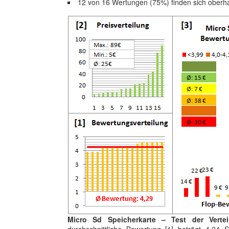
12 von 16 Wertungen (75%) finden sich oberh
Micro Sd Speicherkarte – Test der Verte