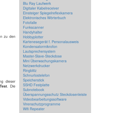
Blu Ray Laufwerk
Digitaler Kabelreceiver
Einsteiger Spiegelreflexkamera
Elektronisches Wörterbuch
Fotofalle
Funkscanner
Handyhalter
en zu den
Hobbyplotter
Kartenesegerät f. Personalausweis
Kondensatormikrofon
Lautsprechersystem
Master-Slave-Steckdose
Mini Überwachungskamera
Netzwerkdrucker
Ringblitz
Schnurlostelefon
Speicherstick
ng dieser
SSHD Festplatte
Test
. Die
Subnotebook
Überspannungsschutz Steckdosenleiste
Videobearbeitungssoftware
Virenschutzprogramme
Wifi Repeater