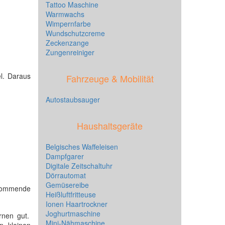
Tattoo Maschine
Warmwachs
Wimpernfarbe
Wundschutzcreme
Zeckenzange
Zungenreiniger
el. Daraus
Fahrzeuge & Mobilität
Autostaubsauger
Haushaltsgeräte
Belgisches Waffeleisen
Dampfgarer
Digitale Zeitschaltuhr
Dörrautomat
Gemüsereibe
hkommende
Heißluftfritteuse
Ionen Haartrockner
Joghurtmaschine
rnen gut.
Mini-Nähmaschine