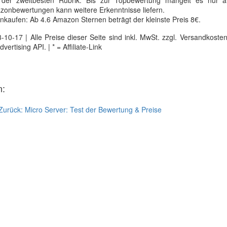
der zweitbesten Rubrik. Bis zur Topbewertung mangelt es nur a
mazonbewertungen kann weitere Erkenntnisse liefern.
inkaufen: Ab 4.6 Amazon Sternen beträgt der kleinste Preis 8€.
0-17 | Alle Preise dieser Seite sind inkl. MwSt. zzgl. Versandkosten |
tising API. | * = Affiliate-Link
n:
Zurück:
Micro Server: Test der Bewertung & Preise