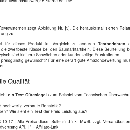
pitalaufwand/Nutzwert): 5 Sterne bei 19€
viewsternen zeigt Abbildung Nr. [3]. Die herauskristallisierten Rela
ung zu:
ist für dieses Produkt im Vergleich zu anderen
Testberichten
a
 die zweitbeste Klasse bei den Baumarktartikeln. Diese Beurteilung
ypisch sind kleinere Schwächen oder kundenseitige Frustrationen.
en preisgünstig gewünscht? Für eine derart gute Amazonbewertung mu
en.
ie Qualität
steht
ein Test Gütesiegel
(zum Beispiel vom Technischen Überwachu
nd hochwertig verbaute Rohstoffe?
sen? Wie sieht ein
Test
der Preis-Leistung aus?
0-17 | Alle Preise dieser Seite sind inkl. MwSt. zzgl. Versandkosten |
tising API. | * = Affiliate-Link