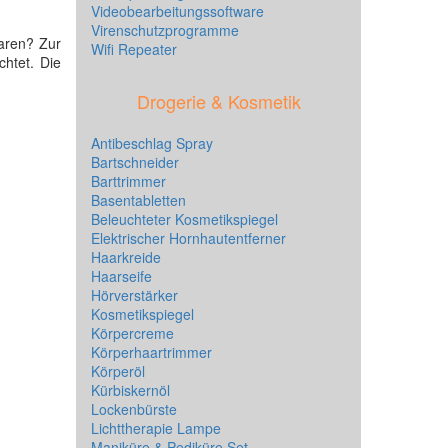
Videobearbeitungssoftware
Virenschutzprogramme
aren? Zur
Wifi Repeater
chtet. Die
Drogerie & Kosmetik
Antibeschlag Spray
Bartschneider
Barttrimmer
Basentabletten
Beleuchteter Kosmetikspiegel
Elektrischer Hornhautentferner
Haarkreide
Haarseife
Hörverstärker
Kosmetikspiegel
Körpercreme
Körperhaartrimmer
Körperöl
Kürbiskernöl
Lockenbürste
Lichttherapie Lampe
Maniküre & Pediküre Set