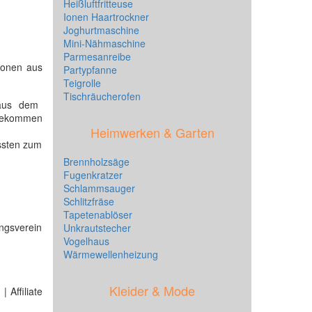
Heißluftfritteuse
Ionen Haartrockner
Joghurtmaschine
Mini-Nähmaschine
Parmesanreibe
tionen aus
Partypfanne
Teigrolle
Tischräucherofen
us dem
 bekommen
Heimwerken & Garten
ssten zum
Brennholzsäge
Fugenkratzer
Schlammsauger
Schlitzfräse
Tapetenablöser
ngsverein
Unkrautstecher
Vogelhaus
Wärmewellenheizung
Kleider & Mode
 Affiliate