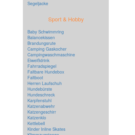
Segeljacke
Sport & Hobby
Baby Schwimmring
Balancekissen
Brandungsrute
Camping Gaskocher
Campingwaschmaschine
Eiweißdrink
Fahrradspiegel
Faltbare Hundebox
Faltboot
Herren Laufschuh
Hundebürste
Hundeschreck
Karpfenstuhl
Katzenabwehr
Katzengeschirr
Katzenklo
Kettlebell
Kinder Inline Skates
Klimmzugstange