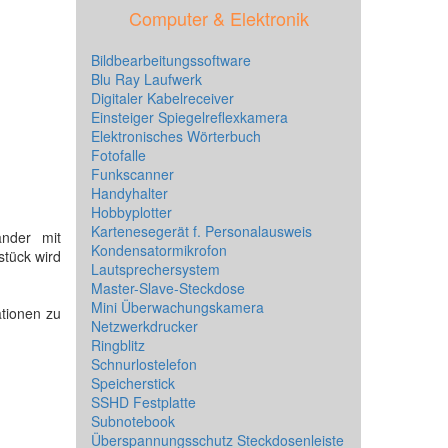
Computer & Elektronik
Bildbearbeitungssoftware
Blu Ray Laufwerk
Digitaler Kabelreceiver
Einsteiger Spiegelreflexkamera
Elektronisches Wörterbuch
Fotofalle
Funkscanner
Handyhalter
Hobbyplotter
Kartenesegerät f. Personalausweis
änder mit
Kondensatormikrofon
stück wird
Lautsprechersystem
Master-Slave-Steckdose
Mini Überwachungskamera
ationen zu
Netzwerkdrucker
Ringblitz
Schnurlostelefon
Speicherstick
SSHD Festplatte
Subnotebook
Überspannungsschutz Steckdosenleiste