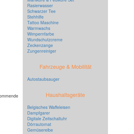
Rasierwasser
Schwarzer Tee
Stehhilfe
Tattoo Maschine
Warmwachs
Wimpernfarbe
Wundschutzcreme
Zeckenzange
Zungenreiniger
Fahrzeuge & Mobilität
Autostaubsauger
Haushaltsgeräte
hkommende
Belgisches Waffeleisen
Dampfgarer
Digitale Zeitschaltuhr
Dörrautomat
Gemüsereibe