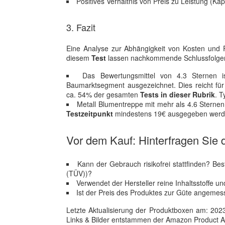
Positives Verhältnis von Preis zu Leistung (Ka
3. Fazit
Eine Analyse zur Abhängigkeit von Kosten und Re
diesem
Test
lassen nachkommende Schlussfolger
Das Bewertungsmittel von 4.3 Sternen 
Baumarktsegment ausgezeichnet. Dies reicht für
ca. 54% der gesamten
Tests in dieser Rubrik
. T
Metall Blumentreppe mit mehr als 4.6 Stern
Testzeitpunkt
mindestens 19€ ausgegeben werd
Vor dem Kauf: Hinterfragen Sie d
Kann der Gebrauch risikofrei stattfinden? Be
(TÜV))?
Verwendet der Hersteller reine Inhaltsstoffe u
Ist der Preis des Produktes zur Güte angemes
Letzte Aktualisierung der Produktboxen am: 2023-1
Links & Bilder entstammen der Amazon Product Adver