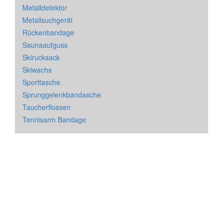
Metalldetektor
Metallsuchgerät
Rückenbandage
Saunaaufguss
Skirucksack
Skiwachs
Sporttasche
Sprunggelenkbandasche
Taucherflossen
Tennisarm Bandage
Impressum
&
Datenschutz
| * = Affiliate Link