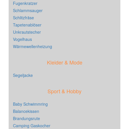
Fugenkratzer
Schlammsauger
Schlitzfräse
Tapetenablöser
Unkrautstecher
Vogelhaus
Wärmewellenheizung
Kleider & Mode
Segeljacke
Sport & Hobby
Baby Schwimmring
Balancekissen
Brandungsrute
Camping Gaskocher