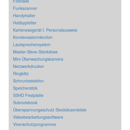
Fotofalle
Funkscanner
Handyhalter
Hobbyplotter
Kartenesegerät f. Personalausweis
Kondensatormikrofon
Lautsprechersystem
Master-Slave-Steckdose
Mini Überwachungskamera
Netzwerkdrucker
Ringblitz
Schnurlostelefon
Speicherstick
SSHD Festplatte
Subnotebook
Überspannungsschutz Steckdosenleiste
Videobearbeitungssoftware
Virenschutzprogramme