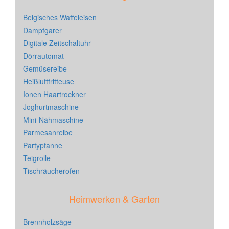
Belgisches Waffeleisen
Dampfgarer
Digitale Zeitschaltuhr
Dörrautomat
Gemüsereibe
Heißluftfritteuse
Ionen Haartrockner
Joghurtmaschine
Mini-Nähmaschine
Parmesanreibe
Partypfanne
Teigrolle
Tischräucherofen
Heimwerken & Garten
Brennholzsäge