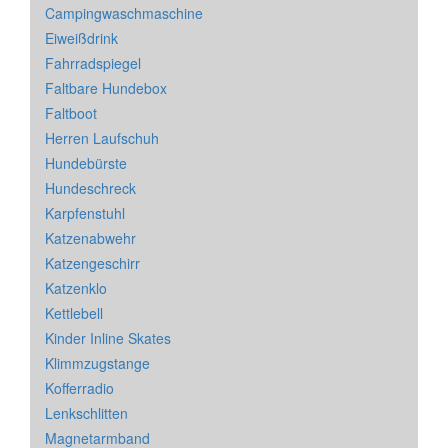
Campingwaschmaschine
Eiweißdrink
Fahrradspiegel
Faltbare Hundebox
Faltboot
Herren Laufschuh
Hundebürste
Hundeschreck
Karpfenstuhl
Katzenabwehr
Katzengeschirr
Katzenklo
Kettlebell
Kinder Inline Skates
Klimmzugstange
Kofferradio
Lenkschlitten
Magnetarmband