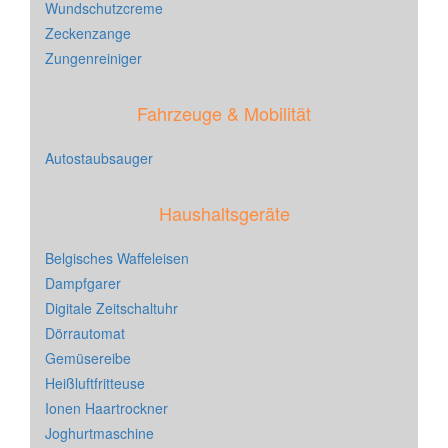
Wundschutzcreme
Zeckenzange
Zungenreiniger
Fahrzeuge & Mobilität
Autostaubsauger
Haushaltsgeräte
Belgisches Waffeleisen
Dampfgarer
Digitale Zeitschaltuhr
Dörrautomat
Gemüsereibe
Heißluftfritteuse
Ionen Haartrockner
Joghurtmaschine