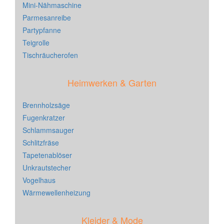
Mini-Nähmaschine
Parmesanreibe
Partypfanne
Teigrolle
Tischräucherofen
Heimwerken & Garten
Brennholzsäge
Fugenkratzer
Schlammsauger
Schlitzfräse
Tapetenablöser
Unkrautstecher
Vogelhaus
Wärmewellenheizung
Kleider & Mode