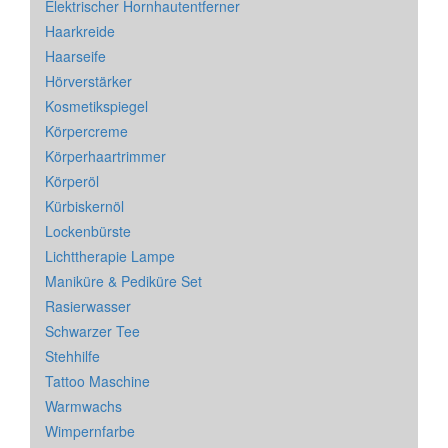
Elektrischer Hornhautentferner
Haarkreide
Haarseife
Hörverstärker
Kosmetikspiegel
Körpercreme
Körperhaartrimmer
Körperöl
Kürbiskernöl
Lockenbürste
Lichttherapie Lampe
Maniküre & Pediküre Set
Rasierwasser
Schwarzer Tee
Stehhilfe
Tattoo Maschine
Warmwachs
Wimpernfarbe