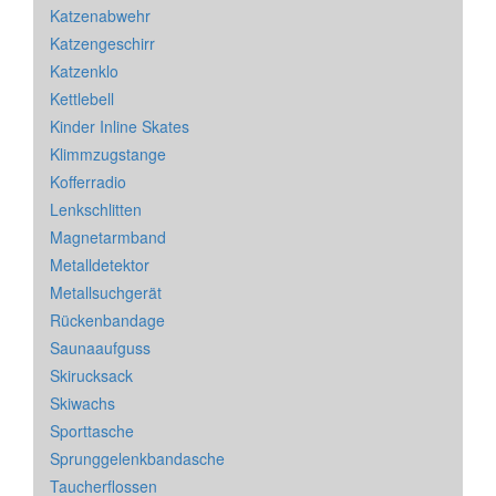
Katzenabwehr
Katzengeschirr
Katzenklo
Kettlebell
Kinder Inline Skates
Klimmzugstange
Kofferradio
Lenkschlitten
Magnetarmband
Metalldetektor
Metallsuchgerät
Rückenbandage
Saunaaufguss
Skirucksack
Skiwachs
Sporttasche
Sprunggelenkbandasche
Taucherflossen