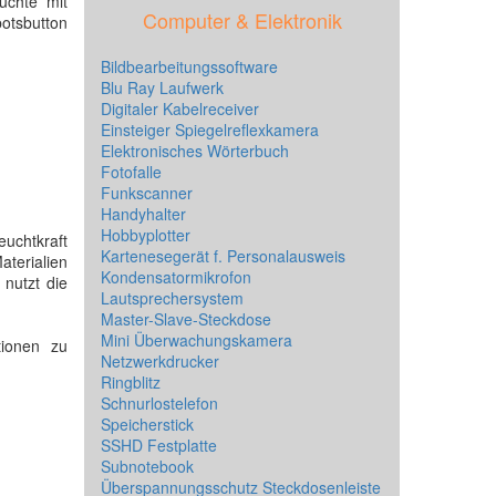
uchte mit
Computer & Elektronik
otsbutton
Bildbearbeitungssoftware
Blu Ray Laufwerk
Digitaler Kabelreceiver
Einsteiger Spiegelreflexkamera
Elektronisches Wörterbuch
Fotofalle
Funkscanner
Handyhalter
Hobbyplotter
euchtkraft
Kartenesegerät f. Personalausweis
aterialien
Kondensatormikrofon
 nutzt die
Lautsprechersystem
Master-Slave-Steckdose
Mini Überwachungskamera
tionen zu
Netzwerkdrucker
Ringblitz
Schnurlostelefon
Speicherstick
SSHD Festplatte
Subnotebook
Überspannungsschutz Steckdosenleiste