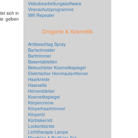
Videobearbeitungssoftware
Virenschutzprogramme
et sich in
Wifi Repeater
ie gelben
Drogerie & Kosmetik
Antibeschlag Spray
Bartschneider
Barttrimmer
Basentabletten
Beleuchteter Kosmetikspiegel
Elektrischer Hornhautentferner
Haarkreide
Haarseife
Hörverstärker
Kosmetikspiegel
Körpercreme
Körperhaartrimmer
Körperöl
Kürbiskernöl
Lockenbürste
Lichttherapie Lampe
Maniküre & Pediküre Set