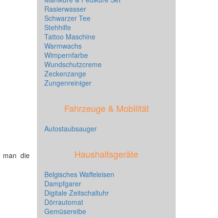
Rasierwasser
Schwarzer Tee
Stehhilfe
Tattoo Maschine
Warmwachs
Wimpernfarbe
Wundschutzcreme
Zeckenzange
Zungenreiniger
Fahrzeuge & Mobilität
Autostaubsauger
Haushaltsgeräte
n man die
Belgisches Waffeleisen
Dampfgarer
Digitale Zeitschaltuhr
Dörrautomat
Gemüsereibe