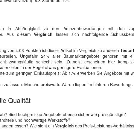
alaufwand/Nutzen): 4.8 Sterne bei 17€
kosten in Abhängigkeit zu den Amazonbewertungen mit den zug
lder. Aus diesem
Vergleich
lassen sich nachfolgende Schlussbem
ung von 4.03 Punkten ist dieser Artikel im Vergleich zu anderen
Testar
urteilen. Ungefähr 24% aller Baumarktangebote gehören mit 4
t zwangsläufig schlecht sein. Zumeist erscheinen hier komplizi
se erzielen in der Regel etwas geringere Evaluationen.
hte zum geringen Einkaufspreis: Ab 17€ erwerben Sie Angebote mit w
en zu lassen. Manche preiswerte Waren liegen im hinteren Bewertungsa
ie Qualität
h ab? Sind hochpreisige Angebote ebenso sicher wie preisgünstige?
andteile und hochwertige Werkstoffe?
ng angemessen? Wie sieht ein
Vergleich
des Preis-Leistungs-Verhältnis