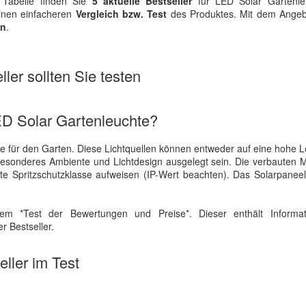
Tabelle finden Sie
5 aktuelle Bestseller
für LED Solar Gartenle
einen einfacheren
Vergleich bzw. Test
des Produktes. Mit dem Angeb
en
.
ler sollten Sie testen
ED Solar Gartenleuchte?
le für den Garten. Diese Lichtquellen können entweder auf eine hohe L
 besonderes Ambiente und Lichtdesign ausgelegt sein. Die verbauten M
ete Spritzschutzklasse aufweisen (IP-Wert beachten). Das Solarpaneel
em *Test der Bewertungen und Preise*. Dieser enthält Informa
r Bestseller.
ller im Test