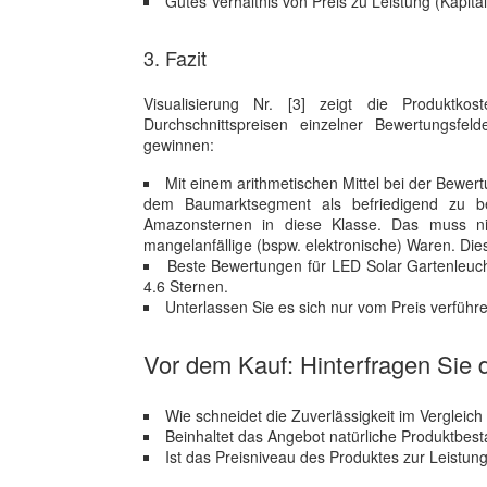
Gutes Verhältnis von Preis zu Leistung (Kapit
3. Fazit
Visualisierung Nr. [3] zeigt die Produkt
Durchschnittspreisen einzelner Bewertungsfe
gewinnen:
Mit einem arithmetischen Mittel bei der Bewert
dem Baumarktsegment als befriedigend zu be
Amazonsternen in diese Klasse. Das muss nich
mangelanfällige (bspw. elektronische) Waren. Die
Beste Bewertungen für LED Solar Gartenleuc
4.6 Sternen.
Unterlassen Sie es sich nur vom Preis verführ
Vor dem Kauf: Hinterfragen Sie d
Wie schneidet die Zuverlässigkeit im Vergleic
Beinhaltet das Angebot natürliche Produktbest
Ist das Preisniveau des Produktes zur Leistu