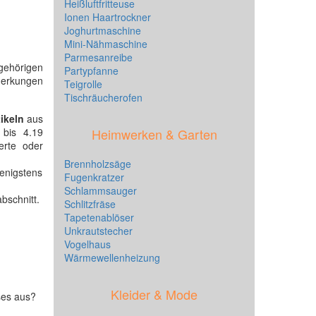
Heißluftfritteuse
Ionen Haartrockner
Joghurtmaschine
Mini-Nähmaschine
Parmesanreibe
ehörigen
Partypfanne
erkungen
Teigrolle
Tischräucherofen
tikeln
aus
 bis 4.19
Heimwerken & Garten
erte oder
Brennholzsäge
enigstens
Fugenkratzer
Schlammsauger
bschnitt.
Schlitzfräse
Tapetenablöser
Unkrautstecher
Vogelhaus
Wärmewellenheizung
Kleider & Mode
ses aus?