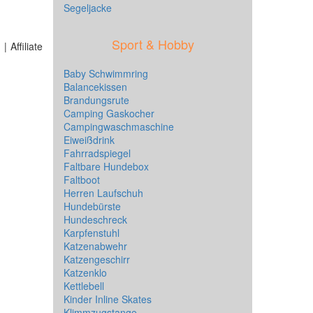
Segeljacke
Sport & Hobby
 Affiliate
Baby Schwimmring
Balancekissen
Brandungsrute
Camping Gaskocher
Campingwaschmaschine
Eiweißdrink
Fahrradspiegel
Faltbare Hundebox
Faltboot
Herren Laufschuh
Hundebürste
Hundeschreck
Karpfenstuhl
Katzenabwehr
Katzengeschirr
Katzenklo
Kettlebell
Kinder Inline Skates
Klimmzugstange