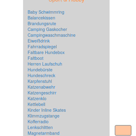
Baby Schwimmring
Balancekissen
Brandungsrute
Camping Gaskocher
Campingwaschmaschine
Eiweißdrink
Fahrradspiegel
Faltbare Hundebox
Faltboot
Herren Laufschuh
Hundebürste
Hundeschreck
Karpfenstuhl
Katzenabwehr
Katzengeschirr
Katzenklo
Kettlebell
Kinder Inline Skates
Klimmzugstange
Kofferradio
Lenkschlitten
Magnetarmband