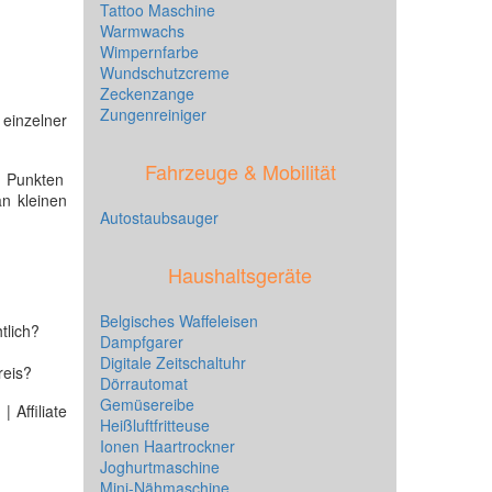
Tattoo Maschine
Warmwachs
Wimpernfarbe
Wundschutzcreme
Zeckenzange
Zungenreiniger
 einzelner
Fahrzeuge & Mobilität
2 Punkten
n kleinen
Autostaubsauger
Haushaltsgeräte
Belgisches Waffeleisen
tlich?
Dampfgarer
Digitale Zeitschaltuhr
reis?
Dörrautomat
Gemüsereibe
 Affiliate
Heißluftfritteuse
Ionen Haartrockner
Joghurtmaschine
Mini-Nähmaschine