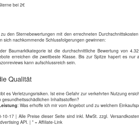
Sterne bei 2€
eit zu den Sternebewertungen mit den errechneten Durchschnittskosten
n sich nachkommende Schlussfolgerungen gewinnen:
er Baumarktkategorie ist die durchschnittliche Bewertung von 4.3
te erreichen die zweitbeste Klasse. Bis zur Spitze hapert es nur a
azonreviews kann aufschlussreich sein.
ie Qualität
bt es Verletzungsrisiken. Ist eine Gefahr zur verkehrten Nutzung ersich
n gesundheitsschädlichen Inhaltsstoffen?
Leistung
: Was erhoffe ich mir vom Angebot und zu welchem Einkaufsp
0-17 | Alle Preise dieser Seite sind inkl. MwSt. zzgl. Versandkosten |
tising API. | * = Affiliate-Link