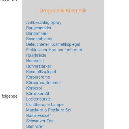
Drogerie & Kosmetik
Antibeschlag Spray
Bartschneider
Barttrimmer
Basentabletten
Beleuchteter Kosmetikspiegel
Elektrischer Hornhautentferner
Haarkreide
Haarseife
Hörverstärker
Kosmetikspiegel
Körpercreme
Körperhaartrimmer
Körperöl
Kürbiskernöl
t folgende
Lockenbürste
Lichttherapie Lampe
Maniküre & Pediküre Set
Rasierwasser
Schwarzer Tee
Stehhilfe