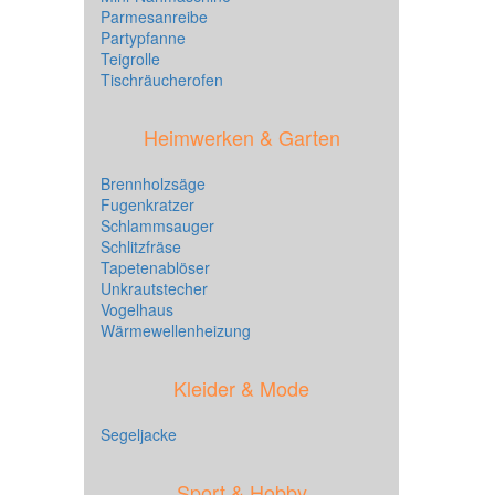
Parmesanreibe
Partypfanne
Teigrolle
Tischräucherofen
Heimwerken & Garten
Brennholzsäge
Fugenkratzer
Schlammsauger
Schlitzfräse
Tapetenablöser
Unkrautstecher
Vogelhaus
Wärmewellenheizung
Kleider & Mode
Segeljacke
Sport & Hobby