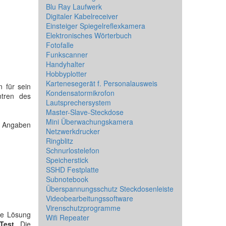
Blu Ray Laufwerk
Digitaler Kabelreceiver
Einsteiger Spiegelreflexkamera
Elektronisches Wörterbuch
Fotofalle
Funkscanner
Handyhalter
Hobbyplotter
Kartenesegerät f. Personalausweis
 für sein
Kondensatormikrofon
ntren des
Lautsprechersystem
Master-Slave-Steckdose
Mini Überwachungskamera
de Angaben
Netzwerkdrucker
Ringblitz
Schnurlostelefon
Speicherstick
SSHD Festplatte
Subnotebook
Überspannungsschutz Steckdosenleiste
Videobearbeitungssoftware
Virenschutzprogramme
ie Lösung
Wifi Repeater
Test
. Die