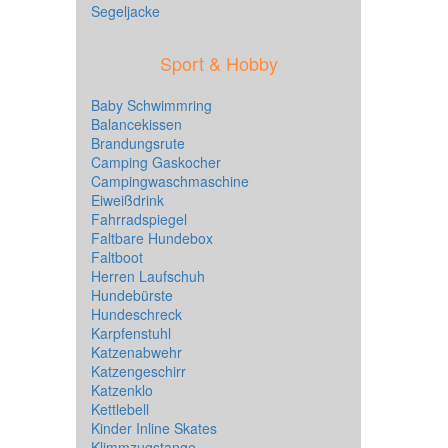
Segeljacke
Sport & Hobby
Baby Schwimmring
Balancekissen
Brandungsrute
Camping Gaskocher
Campingwaschmaschine
Eiweißdrink
Fahrradspiegel
Faltbare Hundebox
Faltboot
Herren Laufschuh
Hundebürste
Hundeschreck
Karpfenstuhl
Katzenabwehr
Katzengeschirr
Katzenklo
Kettlebell
Kinder Inline Skates
Klimmzugstange