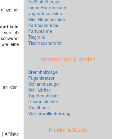
Heißluftfritteuse
Ionen Haartrockner
 einzelner
Joghurtmaschine
Mini-Nähmaschine
Parmesanreibe
startikeln
Partypfanne
(3 von 4)
Teigrolle
 schwerer
Tischräucherofen
u wie eine
Heimwerken & Garten
Brennholzsäge
Fugenkratzer
Schlammsauger
t an den
Schlitzfräse
Tapetenablöser
Unkrautstecher
Vogelhaus
Wärmewellenheizung
Kleider & Mode
 Affiliate