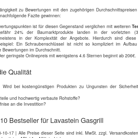
hängigkeit zu Bewertungen mit den zugehörigen Durchschnittspreisen
 nachfolgende Fazite gewinnen:
ertungspunkten ist für diesen Gegenstand verglichen mit weiteren
Te
Ungefähr 24% der Baumarktprodukte landen in der vorletzten 
eistens in der Komplexität der Angebote. Hierdurch sind diese
Beispiel: Ein Schraubenschlüssel ist nicht so kompliziert im Aufba
e Bewertungen im Durchschnitt.
Der geringste Onlinepreis mit wenigstens 4.6 Sternen beginnt ab 206€.
ie Qualität
 Wird bei kostengünstigen Produkten zu Ungunsten der Sicherhei
teile und hochwertig verbaute Rohstoffe?
nise an die Investition?
 10 Bestseller für Lavastein Gasgrill
0-17 | Alle Preise dieser Seite sind inkl. MwSt. zzgl. Versandkosten |