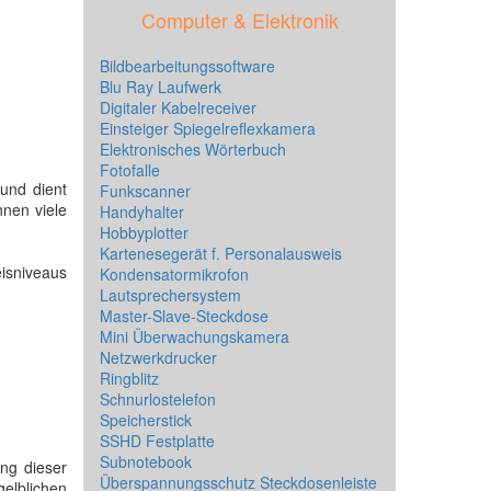
Computer & Elektronik
Bildbearbeitungssoftware
Blu Ray Laufwerk
Digitaler Kabelreceiver
Einsteiger Spiegelreflexkamera
Elektronisches Wörterbuch
Fotofalle
 und dient
Funkscanner
nnen viele
Handyhalter
Hobbyplotter
Kartenesegerät f. Personalausweis
eisniveaus
Kondensatormikrofon
Lautsprechersystem
Master-Slave-Steckdose
Mini Überwachungskamera
Netzwerkdrucker
Ringblitz
Schnurlostelefon
Speicherstick
SSHD Festplatte
Subnotebook
ng dieser
Überspannungsschutz Steckdosenleiste
gelblichen