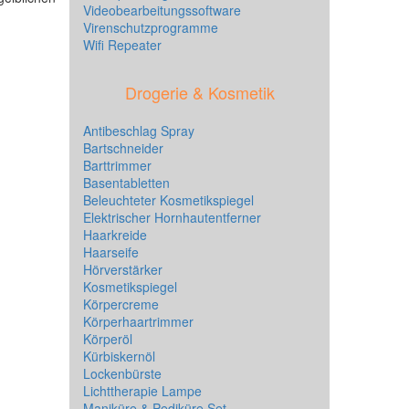
Videobearbeitungssoftware
Virenschutzprogramme
Wifi Repeater
Drogerie & Kosmetik
Antibeschlag Spray
Bartschneider
Barttrimmer
Basentabletten
Beleuchteter Kosmetikspiegel
Elektrischer Hornhautentferner
Haarkreide
Haarseife
Hörverstärker
Kosmetikspiegel
Körpercreme
Körperhaartrimmer
Körperöl
Kürbiskernöl
Lockenbürste
Lichttherapie Lampe
Maniküre & Pediküre Set