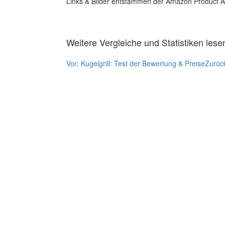
Links & Bilder entstammen der Amazon Product Adver
Weitere Vergleiche und Statistiken lese
Vor:
Kugelgrill: Test der Bewertung & Preise
Zurüc