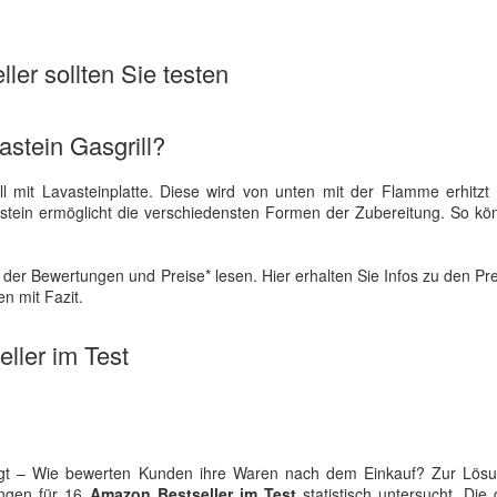
ler sollten Sie testen
astein Gasgrill?
ill mit Lavasteinplatte. Diese wird von unten mit der Flamme erhitzt
avastein ermöglicht die verschiedensten Formen der Zubereitung. So kö
der Bewertungen und Preise* lesen. Hier erhalten Sie Infos zu den Pr
n mit Fazit.
ller im Test
rfragt – Wie bewerten Kunden ihre Waren nach dem Einkauf? Zur Lösu
ungen für 16
Amazon Bestseller im Test
statistisch untersucht. Die 