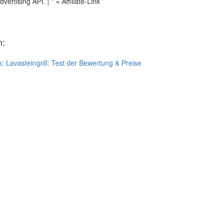
tising API. | * = Affiliate-Link
n:
k:
Lavasteingrill: Test der Bewertung & Preise