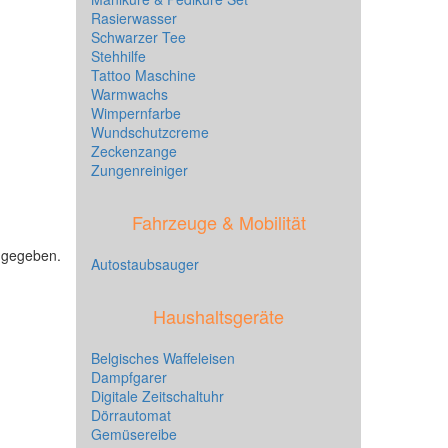
Rasierwasser
Schwarzer Tee
Stehhilfe
Tattoo Maschine
Warmwachs
Wimpernfarbe
Wundschutzcreme
Zeckenzange
Zungenreiniger
Fahrzeuge & Mobilität
angegeben.
Autostaubsauger
Haushaltsgeräte
Belgisches Waffeleisen
Dampfgarer
Digitale Zeitschaltuhr
Dörrautomat
Gemüsereibe