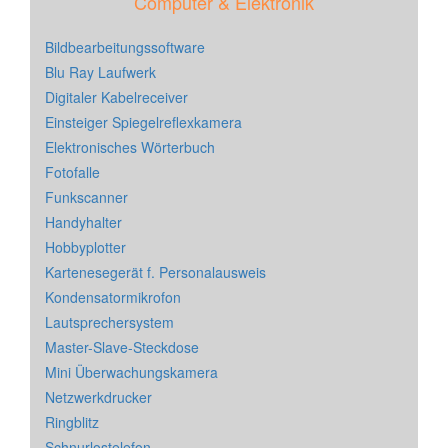
Computer & Elektronik
Bildbearbeitungssoftware
Blu Ray Laufwerk
Digitaler Kabelreceiver
Einsteiger Spiegelreflexkamera
Elektronisches Wörterbuch
Fotofalle
Funkscanner
Handyhalter
Hobbyplotter
Kartenesegerät f. Personalausweis
Kondensatormikrofon
Lautsprechersystem
Master-Slave-Steckdose
Mini Überwachungskamera
Netzwerkdrucker
Ringblitz
Schnurlostelefon