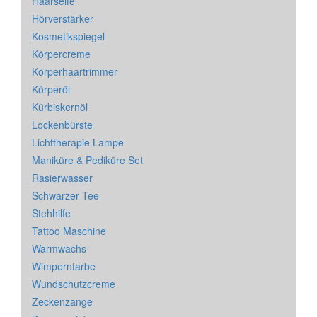
Haarseife
Hörverstärker
Kosmetikspiegel
Körpercreme
Körperhaartrimmer
Körperöl
Kürbiskernöl
Lockenbürste
Lichttherapie Lampe
Maniküre & Pediküre Set
Rasierwasser
Schwarzer Tee
Stehhilfe
Tattoo Maschine
Warmwachs
Wimpernfarbe
Wundschutzcreme
Zeckenzange