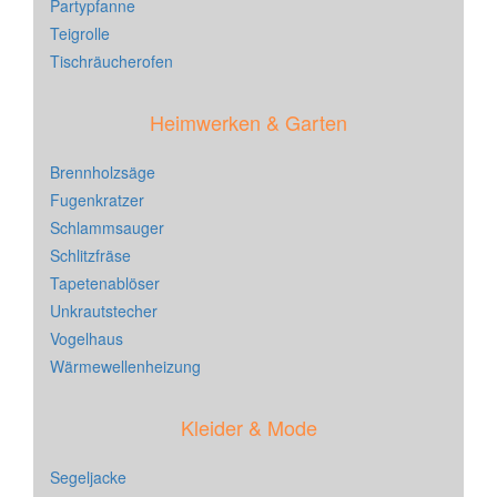
Partypfanne
Teigrolle
Tischräucherofen
Heimwerken & Garten
Brennholzsäge
Fugenkratzer
Schlammsauger
Schlitzfräse
Tapetenablöser
Unkrautstecher
Vogelhaus
Wärmewellenheizung
Kleider & Mode
Segeljacke