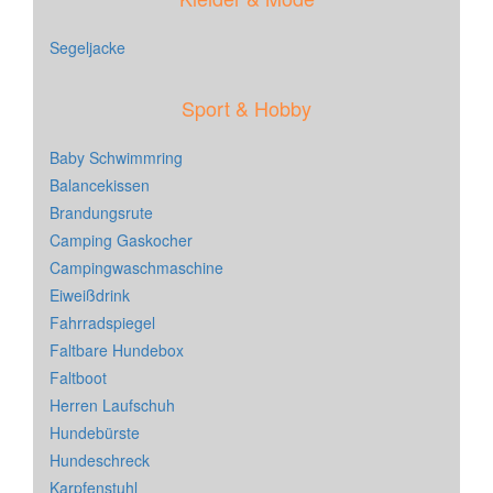
Segeljacke
Sport & Hobby
Baby Schwimmring
Balancekissen
Brandungsrute
Camping Gaskocher
Campingwaschmaschine
Eiweißdrink
Fahrradspiegel
Faltbare Hundebox
Faltboot
Herren Laufschuh
Hundebürste
Hundeschreck
Karpfenstuhl