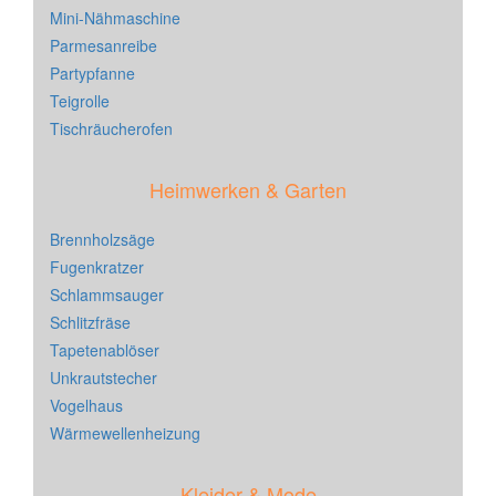
Mini-Nähmaschine
Parmesanreibe
Partypfanne
Teigrolle
Tischräucherofen
Heimwerken & Garten
Brennholzsäge
Fugenkratzer
Schlammsauger
Schlitzfräse
Tapetenablöser
Unkrautstecher
Vogelhaus
Wärmewellenheizung
Kleider & Mode