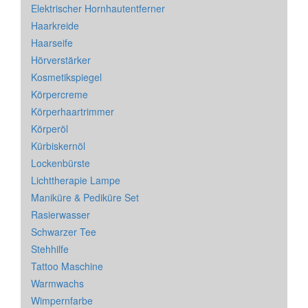
Elektrischer Hornhautentferner
Haarkreide
Haarseife
Hörverstärker
Kosmetikspiegel
Körpercreme
Körperhaartrimmer
Körperöl
Kürbiskernöl
Lockenbürste
Lichttherapie Lampe
Maniküre & Pediküre Set
Rasierwasser
Schwarzer Tee
Stehhilfe
Tattoo Maschine
Warmwachs
Wimpernfarbe