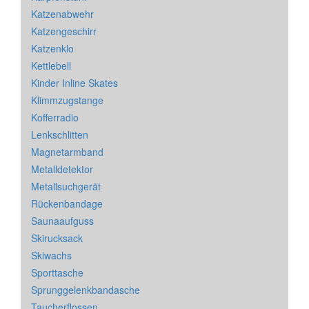
Katzenabwehr
Katzengeschirr
Katzenklo
Kettlebell
Kinder Inline Skates
Klimmzugstange
Kofferradio
Lenkschlitten
Magnetarmband
Metalldetektor
Metallsuchgerät
Rückenbandage
Saunaaufguss
Skirucksack
Skiwachs
Sporttasche
Sprunggelenkbandasche
Taucherflossen