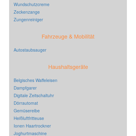
Wundschutzcreme
Zeckenzange
Zungenreiniger
Fahrzeuge & Mobilität
Autostaubsauger
Haushaltsgeräte
Belgisches Waffeleisen
Dampfgarer
Digitale Zeitschaltuhr
Dörrautomat
Gemüsereibe
Heißluftfritteuse
Ionen Haartrockner
Joghurtmaschine