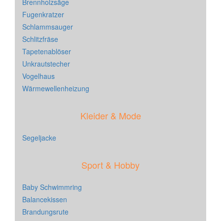
Brennholzsäge
Fugenkratzer
Schlammsauger
Schlitzfräse
Tapetenablöser
Unkrautstecher
Vogelhaus
Wärmewellenheizung
Kleider & Mode
Segeljacke
Sport & Hobby
Baby Schwimmring
Balancekissen
Brandungsrute