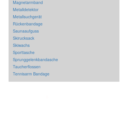
Magnetarmband
Metalldetektor
Metallsuchgerät
Rückenbandage
Saunaaufguss
Skirucksack
Skiwachs
Sporttasche
Sprunggelenkbandasche
Taucherflossen
Tennisarm Bandage
Impressum
&
Datenschutz
| * = Affiliate Link