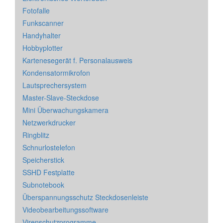
Fotofalle
Funkscanner
Handyhalter
Hobbyplotter
Kartenesegerät f. Personalausweis
Kondensatormikrofon
Lautsprechersystem
Master-Slave-Steckdose
Mini Überwachungskamera
Netzwerkdrucker
Ringblitz
Schnurlostelefon
Speicherstick
SSHD Festplatte
Subnotebook
Überspannungsschutz Steckdosenleiste
Videobearbeitungssoftware
Virenschutzprogramme