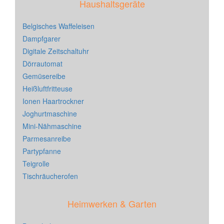
Haushaltsgeräte
Belgisches Waffeleisen
Dampfgarer
Digitale Zeitschaltuhr
Dörrautomat
Gemüsereibe
Heißluftfritteuse
Ionen Haartrockner
Joghurtmaschine
Mini-Nähmaschine
Parmesanreibe
Partypfanne
Teigrolle
Tischräucherofen
Heimwerken & Garten