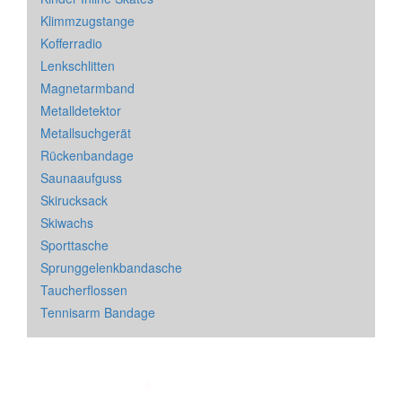
Klimmzugstange
Kofferradio
Lenkschlitten
Magnetarmband
Metalldetektor
Metallsuchgerät
Rückenbandage
Saunaaufguss
Skirucksack
Skiwachs
Sporttasche
Sprunggelenkbandasche
Taucherflossen
Tennisarm Bandage
Impressum
&
Datenschutz
| * = Affiliate Link