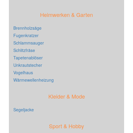
Heimwerken & Garten
Brennholzsäge
Fugenkratzer
Schlammsauger
Schlitzfräse
Tapetenablöser
Unkrautstecher
Vogelhaus
Wärmewellenheizung
Kleider & Mode
Segeljacke
Sport & Hobby