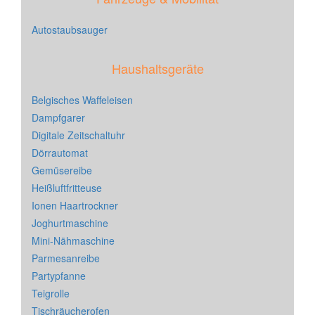
Autostaubsauger
Haushaltsgeräte
Belgisches Waffeleisen
Dampfgarer
Digitale Zeitschaltuhr
Dörrautomat
Gemüsereibe
Heißluftfritteuse
Ionen Haartrockner
Joghurtmaschine
Mini-Nähmaschine
Parmesanreibe
Partypfanne
Teigrolle
Tischräucherofen