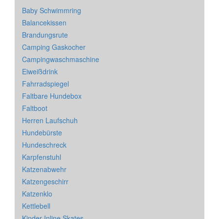
Baby Schwimmring
Balancekissen
Brandungsrute
Camping Gaskocher
Campingwaschmaschine
Eiweißdrink
Fahrradspiegel
Faltbare Hundebox
Faltboot
Herren Laufschuh
Hundebürste
Hundeschreck
Karpfenstuhl
Katzenabwehr
Katzengeschirr
Katzenklo
Kettlebell
Kinder Inline Skates