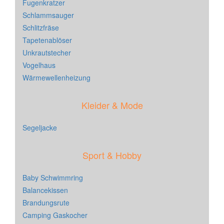
Fugenkratzer
Schlammsauger
Schlitzfräse
Tapetenablöser
Unkrautstecher
Vogelhaus
Wärmewellenheizung
Kleider & Mode
Segeljacke
Sport & Hobby
Baby Schwimmring
Balancekissen
Brandungsrute
Camping Gaskocher