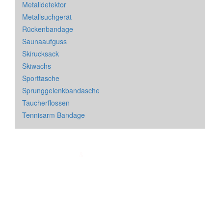
Metalldetektor
Metallsuchgerät
Rückenbandage
Saunaaufguss
Skirucksack
Skiwachs
Sporttasche
Sprunggelenkbandasche
Taucherflossen
Tennisarm Bandage
Impressum
&
Datenschutz
| * = Affiliate Link