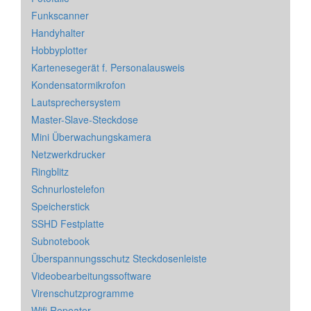
Funkscanner
Handyhalter
Hobbyplotter
Kartenesegerät f. Personalausweis
Kondensatormikrofon
Lautsprechersystem
Master-Slave-Steckdose
Mini Überwachungskamera
Netzwerkdrucker
Ringblitz
Schnurlostelefon
Speicherstick
SSHD Festplatte
Subnotebook
Überspannungsschutz Steckdosenleiste
Videobearbeitungssoftware
Virenschutzprogramme
Wifi Repeater