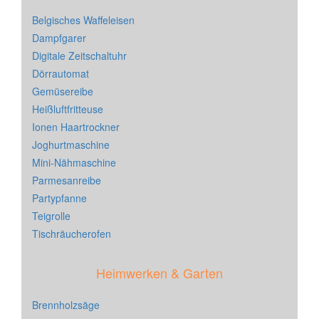
Belgisches Waffeleisen
Dampfgarer
Digitale Zeitschaltuhr
Dörrautomat
Gemüsereibe
Heißluftfritteuse
Ionen Haartrockner
Joghurtmaschine
Mini-Nähmaschine
Parmesanreibe
Partypfanne
Teigrolle
Tischräucherofen
Heimwerken & Garten
Brennholzsäge