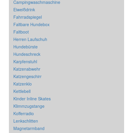
Campingwaschmaschine
Eiweißdrink
Fahrradspiegel
Faltbare Hundebox
Faltboot
Herren Laufschuh
Hundebürste
Hundeschreck
Karpfenstuhl
Katzenabwehr
Katzengeschirr
Katzenklo
Kettlebell
Kinder Inline Skates
Klimmzugstange
Kofferradio
Lenkschlitten
Magnetarmband