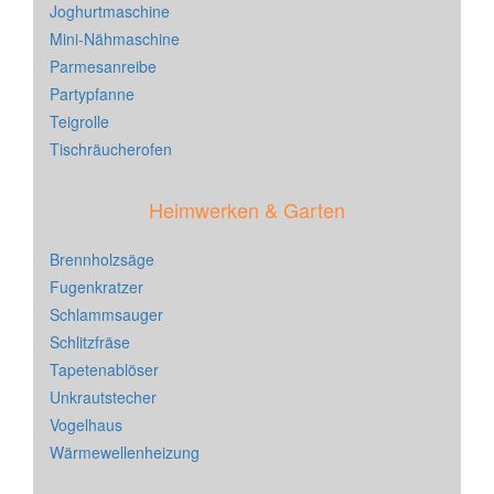
Joghurtmaschine
Mini-Nähmaschine
Parmesanreibe
Partypfanne
Teigrolle
Tischräucherofen
Heimwerken & Garten
Brennholzsäge
Fugenkratzer
Schlammsauger
Schlitzfräse
Tapetenablöser
Unkrautstecher
Vogelhaus
Wärmewellenheizung