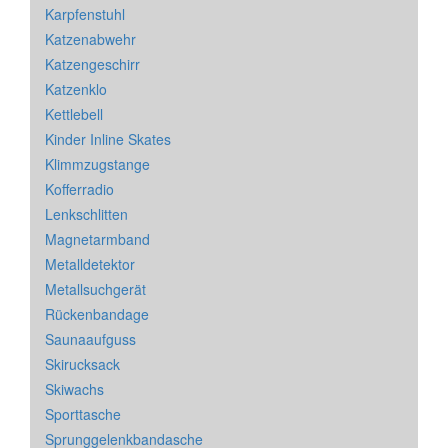
Karpfenstuhl
Katzenabwehr
Katzengeschirr
Katzenklo
Kettlebell
Kinder Inline Skates
Klimmzugstange
Kofferradio
Lenkschlitten
Magnetarmband
Metalldetektor
Metallsuchgerät
Rückenbandage
Saunaaufguss
Skirucksack
Skiwachs
Sporttasche
Sprunggelenkbandasche