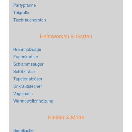
Partypfanne
Teigrolle
Tischräucherofen
Heimwerken & Garten
Brennholzsäge
Fugenkratzer
Schlammsauger
Schlitzfräse
Tapetenablöser
Unkrautstecher
Vogelhaus
Wärmewellenheizung
Kleider & Mode
Segeljacke