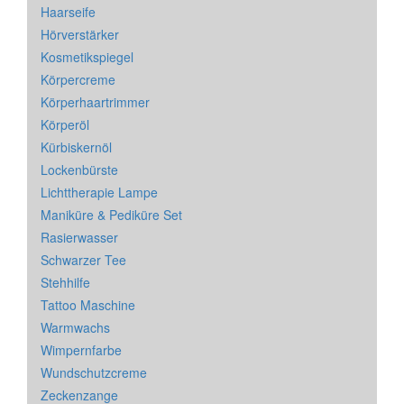
Haarseife
Hörverstärker
Kosmetikspiegel
Körpercreme
Körperhaartrimmer
Körperöl
Kürbiskernöl
Lockenbürste
Lichttherapie Lampe
Maniküre & Pediküre Set
Rasierwasser
Schwarzer Tee
Stehhilfe
Tattoo Maschine
Warmwachs
Wimpernfarbe
Wundschutzcreme
Zeckenzange