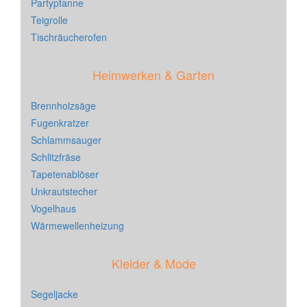
Partypfanne
Teigrolle
Tischräucherofen
Heimwerken & Garten
Brennholzsäge
Fugenkratzer
Schlammsauger
Schlitzfräse
Tapetenablöser
Unkrautstecher
Vogelhaus
Wärmewellenheizung
Kleider & Mode
Segeljacke