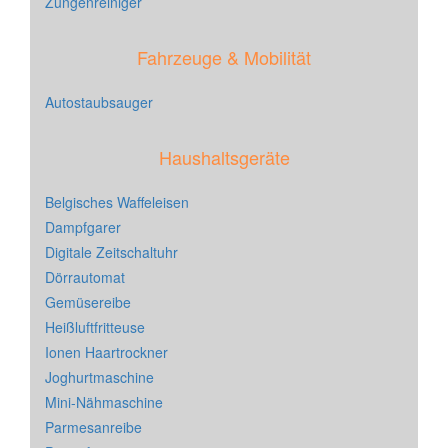
Zungenreiniger
Fahrzeuge & Mobilität
Autostaubsauger
Haushaltsgeräte
Belgisches Waffeleisen
Dampfgarer
Digitale Zeitschaltuhr
Dörrautomat
Gemüsereibe
Heißluftfritteuse
Ionen Haartrockner
Joghurtmaschine
Mini-Nähmaschine
Parmesanreibe