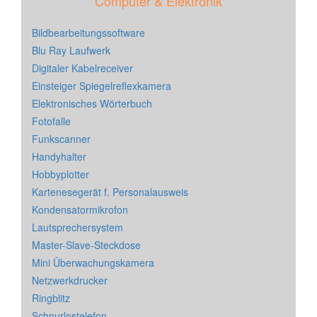
Computer & Elektronik
Bildbearbeitungssoftware
Blu Ray Laufwerk
Digitaler Kabelreceiver
Einsteiger Spiegelreflexkamera
Elektronisches Wörterbuch
Fotofalle
Funkscanner
Handyhalter
Hobbyplotter
Kartenesegerät f. Personalausweis
Kondensatormikrofon
Lautsprechersystem
Master-Slave-Steckdose
Mini Überwachungskamera
Netzwerkdrucker
Ringblitz
Schnurlostelefon