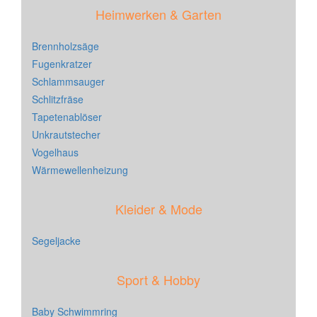
Heimwerken & Garten
Brennholzsäge
Fugenkratzer
Schlammsauger
Schlitzfräse
Tapetenablöser
Unkrautstecher
Vogelhaus
Wärmewellenheizung
Kleider & Mode
Segeljacke
Sport & Hobby
Baby Schwimmring