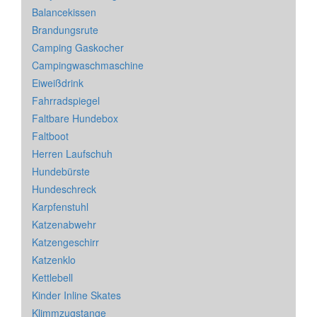
Balancekissen
Brandungsrute
Camping Gaskocher
Campingwaschmaschine
Eiweißdrink
Fahrradspiegel
Faltbare Hundebox
Faltboot
Herren Laufschuh
Hundebürste
Hundeschreck
Karpfenstuhl
Katzenabwehr
Katzengeschirr
Katzenklo
Kettlebell
Kinder Inline Skates
Klimmzugstange