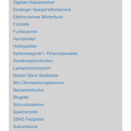
Digitaler Kabelreceiver
Einsteiger Spiegelreflexkamera
Elektronisches Wörterbuch
Fotofalle
Funkscanner
Handyhalter
Hobbyplotter
Kartenesegerät f. Personalausweis
Kondensatormikrofon
Lautsprechersystem
Master-Slave-Steckdose
Mini Überwachungskamera
Netzwerkdrucker
Ringblitz
Schnurlostelefon
Speicherstick
SSHD Festplatte
Subnotebook