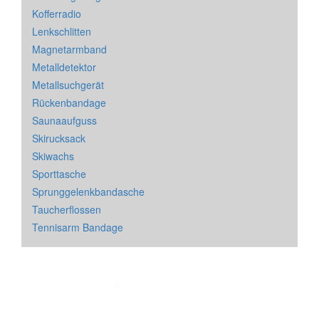
Kofferradio
Lenkschlitten
Magnetarmband
Metalldetektor
Metallsuchgerät
Rückenbandage
Saunaaufguss
Skirucksack
Skiwachs
Sporttasche
Sprunggelenkbandasche
Taucherflossen
Tennisarm Bandage
Impressum
&
Datenschutz
| * = Affiliate Link