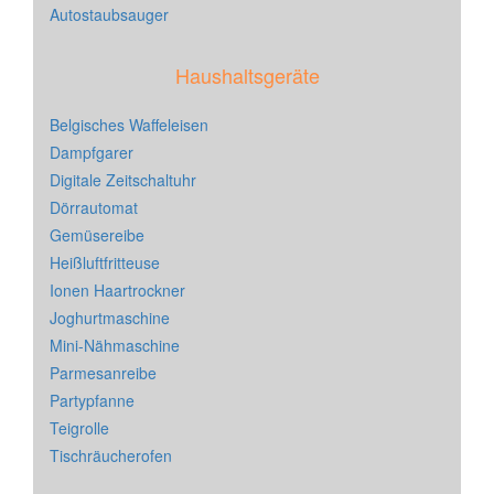
Autostaubsauger
Haushaltsgeräte
Belgisches Waffeleisen
Dampfgarer
Digitale Zeitschaltuhr
Dörrautomat
Gemüsereibe
Heißluftfritteuse
Ionen Haartrockner
Joghurtmaschine
Mini-Nähmaschine
Parmesanreibe
Partypfanne
Teigrolle
Tischräucherofen