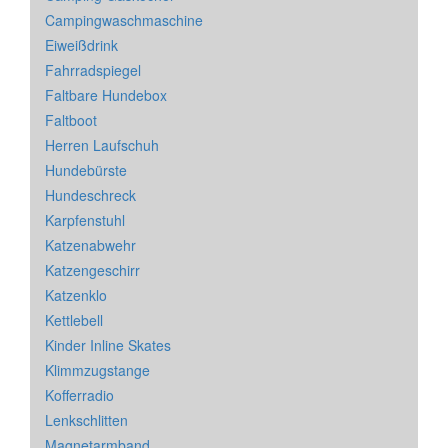
Campingwaschmaschine
Eiweißdrink
Fahrradspiegel
Faltbare Hundebox
Faltboot
Herren Laufschuh
Hundebürste
Hundeschreck
Karpfenstuhl
Katzenabwehr
Katzengeschirr
Katzenklo
Kettlebell
Kinder Inline Skates
Klimmzugstange
Kofferradio
Lenkschlitten
Magnetarmband