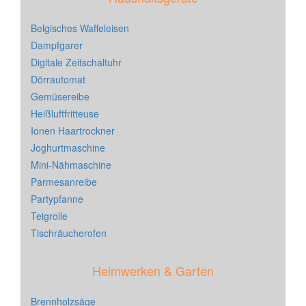
Belgisches Waffeleisen
Dampfgarer
Digitale Zeitschaltuhr
Dörrautomat
Gemüsereibe
Heißluftfritteuse
Ionen Haartrockner
Joghurtmaschine
Mini-Nähmaschine
Parmesanreibe
Partypfanne
Teigrolle
Tischräucherofen
Heimwerken & Garten
Brennholzsäge