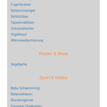
Fugenkratzer
Schlammsauger
Schlitzfräse
Tapetenablöser
Unkrautstecher
Vogelhaus
Wärmewellenheizung
Kleider & Mode
Segeljacke
Sport & Hobby
Baby Schwimmring
Balancekissen
Brandungsrute
Camping Gaskocher