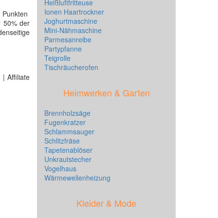
Heißluftfritteuse
Ionen Haartrockner
 Punkten
Joghurtmaschine
hr 50% der
Mini-Nähmaschine
enseitige
Parmesanreibe
Partypfanne
Teigrolle
Tischräucherofen
 Affiliate
Heimwerken & Garten
Brennholzsäge
Fugenkratzer
Schlammsauger
Schlitzfräse
Tapetenablöser
Unkrautstecher
Vogelhaus
Wärmewellenheizung
Kleider & Mode