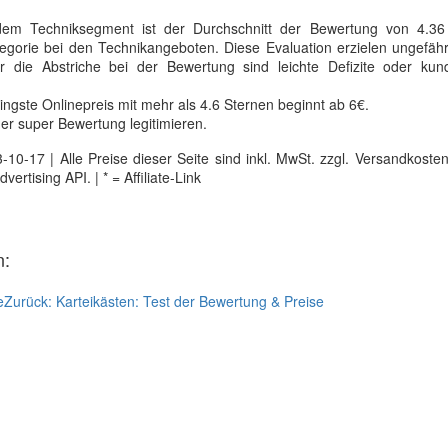
m Techniksegment ist der Durchschnitt der Bewertung von 4.36
ategorie bei den Technikangeboten. Diese Evaluation erzielen ungefä
r die Abstriche bei der Bewertung sind leichte Defizite oder kund
ngste Onlinepreis mit mehr als 4.6 Sternen beginnt ab 6€.
ner super Bewertung legitimieren.
0-17 | Alle Preise dieser Seite sind inkl. MwSt. zzgl. Versandkosten |
tising API. | * = Affiliate-Link
n:
e
Zurück:
Karteikästen: Test der Bewertung & Preise