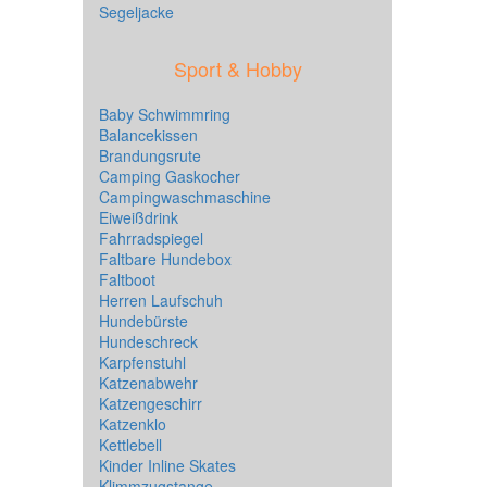
Segeljacke
Sport & Hobby
Baby Schwimmring
Balancekissen
Brandungsrute
Camping Gaskocher
Campingwaschmaschine
Eiweißdrink
Fahrradspiegel
Faltbare Hundebox
Faltboot
Herren Laufschuh
Hundebürste
Hundeschreck
Karpfenstuhl
Katzenabwehr
Katzengeschirr
Katzenklo
Kettlebell
Kinder Inline Skates
Klimmzugstange