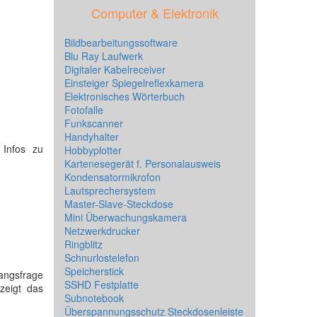
Computer & Elektronik
Bildbearbeitungssoftware
Blu Ray Laufwerk
Digitaler Kabelreceiver
Einsteiger Spiegelreflexkamera
Elektronisches Wörterbuch
Fotofalle
Funkscanner
Handyhalter
 Infos zu
Hobbyplotter
Kartenesegerät f. Personalausweis
Kondensatormikrofon
Lautsprechersystem
Master-Slave-Steckdose
Mini Überwachungskamera
Netzwerkdrucker
Ringblitz
Schnurlostelefon
Speicherstick
gangsfrage
SSHD Festplatte
 zeigt das
Subnotebook
Überspannungsschutz Steckdosenleiste