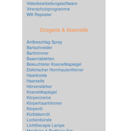
Videobearbeitungssoftware
Virenschutzprogramme
Wifi Repeater
Drogerie & Kosmetik
Antibeschlag Spray
Bartschneider
Barttrimmer
Basentabletten
Beleuchteter Kosmetikspiegel
Elektrischer Hornhautentferner
Haarkreide
Haarseife
Hörverstärker
Kosmetikspiegel
Körpercreme
Körperhaartrimmer
Körperöl
Kürbiskernöl
Lockenbürste
Lichttherapie Lampe
Maniküre & Pediküre Set