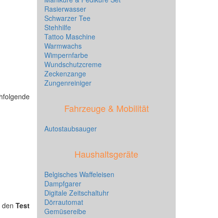
Rasierwasser
Schwarzer Tee
Stehhilfe
Tattoo Maschine
Warmwachs
Wimpernfarbe
Wundschutzcreme
Zeckenzange
Zungenreiniger
chfolgende
Fahrzeuge & Mobilität
Autostaubsauger
Haushaltsgeräte
Belgisches Waffeleisen
Dampfgarer
Digitale Zeitschaltuhr
Dörrautomat
r den
Test
Gemüsereibe