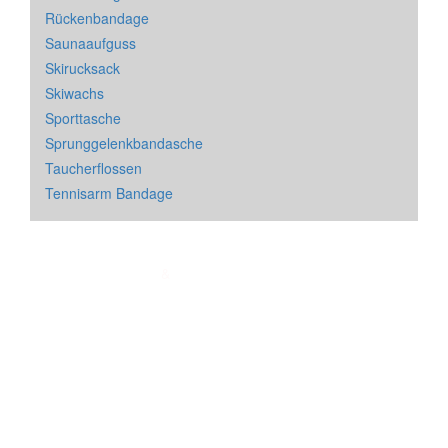
Rückenbandage
Saunaaufguss
Skirucksack
Skiwachs
Sporttasche
Sprunggelenkbandasche
Taucherflossen
Tennisarm Bandage
Impressum
&
Datenschutz
| * = Affiliate Link