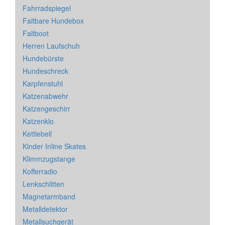
Fahrradspiegel
Faltbare Hundebox
Faltboot
Herren Laufschuh
Hundebürste
Hundeschreck
Karpfenstuhl
Katzenabwehr
Katzengeschirr
Katzenklo
Kettlebell
Kinder Inline Skates
Klimmzugstange
Kofferradio
Lenkschlitten
Magnetarmband
Metalldetektor
Metallsuchgerät