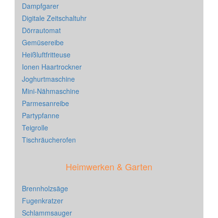
Dampfgarer
Digitale Zeitschaltuhr
Dörrautomat
Gemüsereibe
Heißluftfritteuse
Ionen Haartrockner
Joghurtmaschine
Mini-Nähmaschine
Parmesanreibe
Partypfanne
Teigrolle
Tischräucherofen
Heimwerken & Garten
Brennholzsäge
Fugenkratzer
Schlammsauger