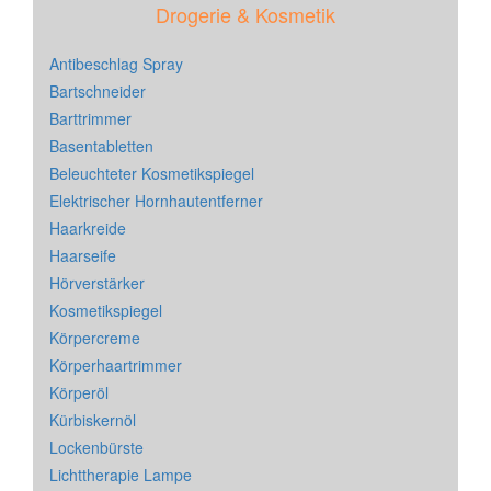
Drogerie & Kosmetik
Antibeschlag Spray
Bartschneider
Barttrimmer
Basentabletten
Beleuchteter Kosmetikspiegel
Elektrischer Hornhautentferner
Haarkreide
Haarseife
Hörverstärker
Kosmetikspiegel
Körpercreme
Körperhaartrimmer
Körperöl
Kürbiskernöl
Lockenbürste
Lichttherapie Lampe