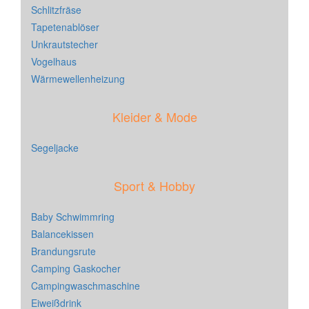
Schlitzfräse
Tapetenablöser
Unkrautstecher
Vogelhaus
Wärmewellenheizung
Kleider & Mode
Segeljacke
Sport & Hobby
Baby Schwimmring
Balancekissen
Brandungsrute
Camping Gaskocher
Campingwaschmaschine
Eiweißdrink