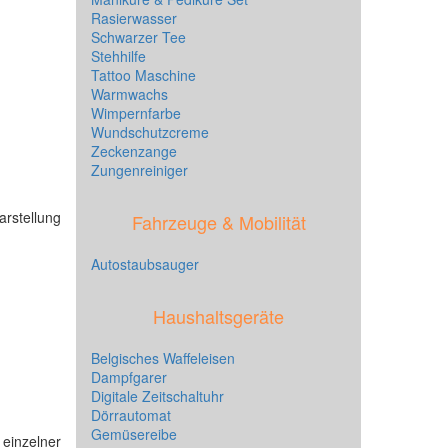
Rasierwasser
Schwarzer Tee
Stehhilfe
Tattoo Maschine
Warmwachs
Wimpernfarbe
Wundschutzcreme
Zeckenzange
Zungenreiniger
arstellung
Fahrzeuge & Mobilität
Autostaubsauger
Haushaltsgeräte
Belgisches Waffeleisen
Dampfgarer
Digitale Zeitschaltuhr
Dörrautomat
Gemüsereibe
 einzelner