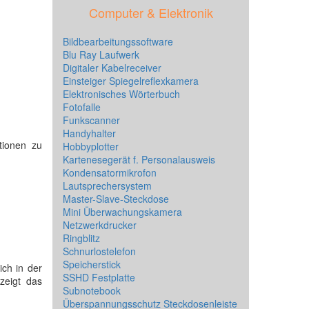
Computer & Elektronik
Bildbearbeitungssoftware
Blu Ray Laufwerk
Digitaler Kabelreceiver
Einsteiger Spiegelreflexkamera
Elektronisches Wörterbuch
Fotofalle
Funkscanner
Handyhalter
tionen zu
Hobbyplotter
Kartenesegerät f. Personalausweis
Kondensatormikrofon
Lautsprechersystem
Master-Slave-Steckdose
Mini Überwachungskamera
Netzwerkdrucker
Ringblitz
Schnurlostelefon
Speicherstick
ich in der
SSHD Festplatte
 zeigt das
Subnotebook
Überspannungsschutz Steckdosenleiste