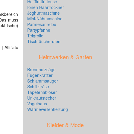
Heißluftfritteuse
Ionen Haartrockner
Joghurtmaschine
ikbereich
Mini-Nähmaschine
 Das muss
Parmesanreibe
ektrische)
Partypfanne
Teigrolle
Tischräucherofen
 Affiliate
Heimwerken & Garten
Brennholzsäge
Fugenkratzer
Schlammsauger
Schlitzfräse
Tapetenablöser
Unkrautstecher
Vogelhaus
Wärmewellenheizung
Kleider & Mode