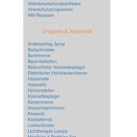
Videobearbeitungssoftware
Virenschutzprogramme
Wifi Repeater
Drogerie & Kosmetik
Antibeschlag Spray
Bartschneider
Barttrimmer
Basentabletten
Beleuchteter Kosmetikspiegel
Elektrischer Hornhautentferner
Haarkreide
Haarseife
Hörverstärker
Kosmetikspiegel
Körpercreme
Körperhaartrimmer
Körperöl
Kürbiskernöl
Lockenbürste
Lichttherapie Lampe
Maniküre & Pediküre Set