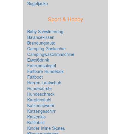
Segeljacke
Sport & Hobby
Baby Schwimmring
Balancekissen
Brandungsrute
Camping Gaskocher
Campingwaschmaschine
Eiweißdrink
Fahrradspiegel
Faltbare Hundebox
Faltboot
Herren Laufschuh
Hundebürste
Hundeschreck
Karpfenstuhl
Katzenabwehr
Katzengeschirr
Katzenklo
Kettlebell
Kinder Inline Skates
Klimmzugstange