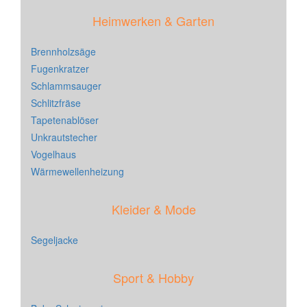
Heimwerken & Garten
Brennholzsäge
Fugenkratzer
Schlammsauger
Schlitzfräse
Tapetenablöser
Unkrautstecher
Vogelhaus
Wärmewellenheizung
Kleider & Mode
Segeljacke
Sport & Hobby