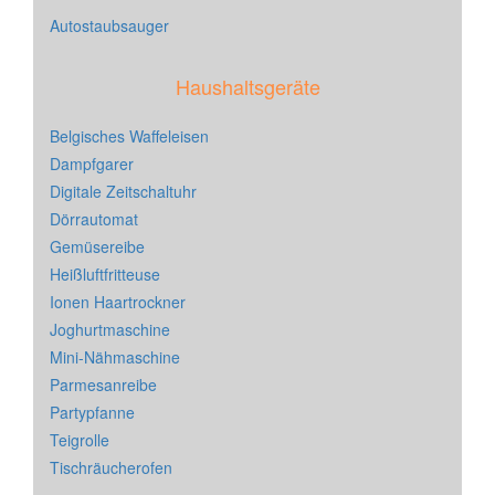
Autostaubsauger
Haushaltsgeräte
Belgisches Waffeleisen
Dampfgarer
Digitale Zeitschaltuhr
Dörrautomat
Gemüsereibe
Heißluftfritteuse
Ionen Haartrockner
Joghurtmaschine
Mini-Nähmaschine
Parmesanreibe
Partypfanne
Teigrolle
Tischräucherofen