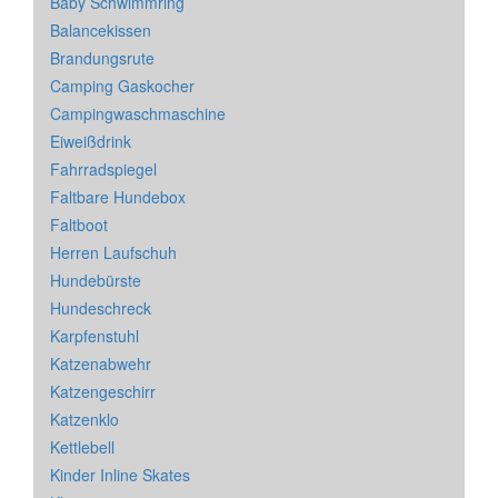
Baby Schwimmring
Balancekissen
Brandungsrute
Camping Gaskocher
Campingwaschmaschine
Eiweißdrink
Fahrradspiegel
Faltbare Hundebox
Faltboot
Herren Laufschuh
Hundebürste
Hundeschreck
Karpfenstuhl
Katzenabwehr
Katzengeschirr
Katzenklo
Kettlebell
Kinder Inline Skates