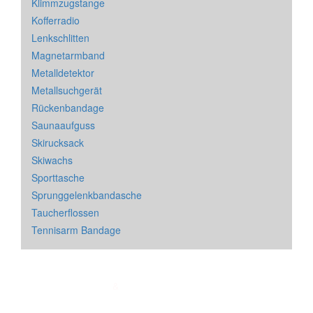
Klimmzugstange
Kofferradio
Lenkschlitten
Magnetarmband
Metalldetektor
Metallsuchgerät
Rückenbandage
Saunaaufguss
Skirucksack
Skiwachs
Sporttasche
Sprunggelenkbandasche
Taucherflossen
Tennisarm Bandage
Impressum
&
Datenschutz
| * = Affiliate Link