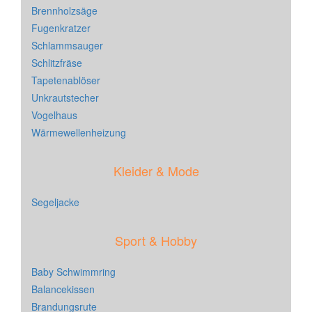
Brennholzsäge
Fugenkratzer
Schlammsauger
Schlitzfräse
Tapetenablöser
Unkrautstecher
Vogelhaus
Wärmewellenheizung
Kleider & Mode
Segeljacke
Sport & Hobby
Baby Schwimmring
Balancekissen
Brandungsrute