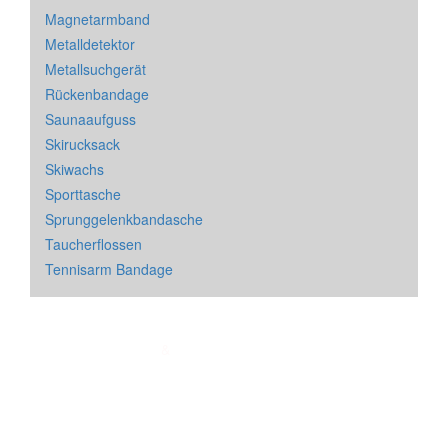
Magnetarmband
Metalldetektor
Metallsuchgerät
Rückenbandage
Saunaaufguss
Skirucksack
Skiwachs
Sporttasche
Sprunggelenkbandasche
Taucherflossen
Tennisarm Bandage
Impressum
&
Datenschutz
| * = Affiliate Link