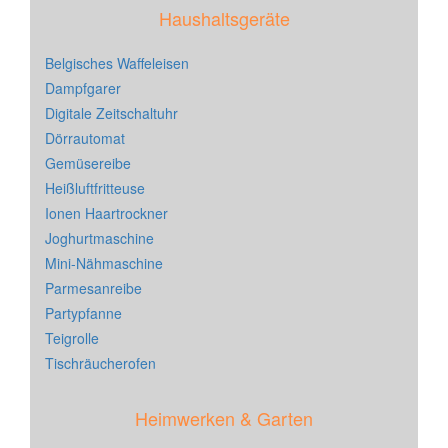
Haushaltsgeräte
Belgisches Waffeleisen
Dampfgarer
Digitale Zeitschaltuhr
Dörrautomat
Gemüsereibe
Heißluftfritteuse
Ionen Haartrockner
Joghurtmaschine
Mini-Nähmaschine
Parmesanreibe
Partypfanne
Teigrolle
Tischräucherofen
Heimwerken & Garten