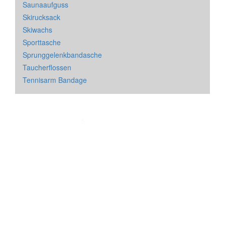
Saunaaufguss
Skirucksack
Skiwachs
Sporttasche
Sprunggelenkbandasche
Taucherflossen
Tennisarm Bandage
Impressum
&
Datenschutz
| * = Affiliate Link