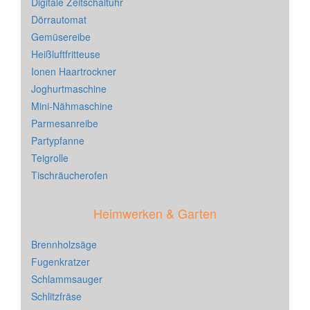
Digitale Zeitschaltuhr
Dörrautomat
Gemüsereibe
Heißluftfritteuse
Ionen Haartrockner
Joghurtmaschine
Mini-Nähmaschine
Parmesanreibe
Partypfanne
Teigrolle
Tischräucherofen
Heimwerken & Garten
Brennholzsäge
Fugenkratzer
Schlammsauger
Schlitzfräse