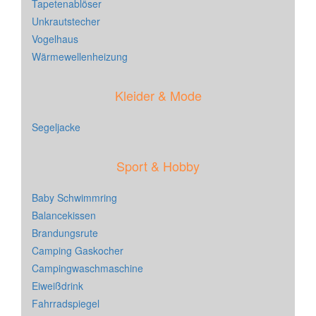
Tapetenablöser
Unkrautstecher
Vogelhaus
Wärmewellenheizung
Kleider & Mode
Segeljacke
Sport & Hobby
Baby Schwimmring
Balancekissen
Brandungsrute
Camping Gaskocher
Campingwaschmaschine
Eiweißdrink
Fahrradspiegel