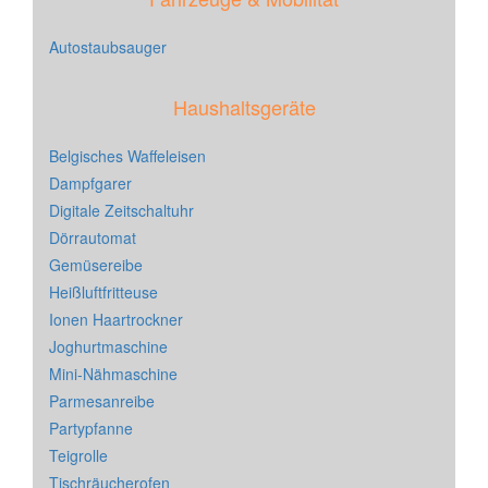
Autostaubsauger
Haushaltsgeräte
Belgisches Waffeleisen
Dampfgarer
Digitale Zeitschaltuhr
Dörrautomat
Gemüsereibe
Heißluftfritteuse
Ionen Haartrockner
Joghurtmaschine
Mini-Nähmaschine
Parmesanreibe
Partypfanne
Teigrolle
Tischräucherofen