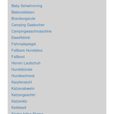
Baby Schwimmring
Balancekissen
Brandungsrute
Camping Gaskocher
Campingwaschmaschine
Eiweißdrink
Fahrradspiegel
Faltbare Hundebox
Faltboot
Herren Laufschuh
Hundebürste
Hundeschreck
Karpfenstuhl
Katzenabwehr
Katzengeschirr
Katzenklo
Kettlebell
Kinder Inline Skates