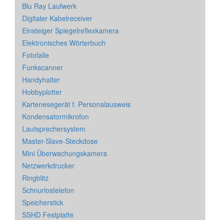
Blu Ray Laufwerk
Digitaler Kabelreceiver
Einsteiger Spiegelreflexkamera
Elektronisches Wörterbuch
Fotofalle
Funkscanner
Handyhalter
Hobbyplotter
Kartenesegerät f. Personalausweis
Kondensatormikrofon
Lautsprechersystem
Master-Slave-Steckdose
Mini Überwachungskamera
Netzwerkdrucker
Ringblitz
Schnurlostelefon
Speicherstick
SSHD Festplatte