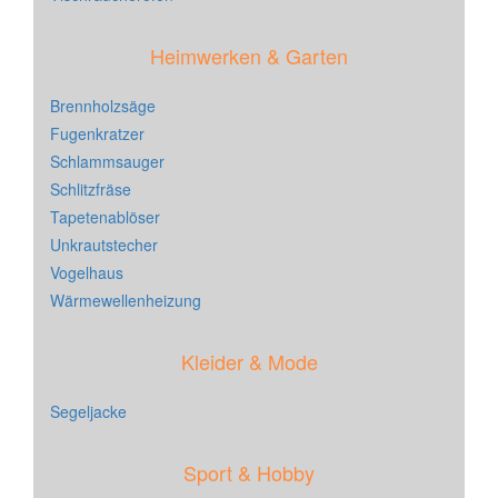
Heimwerken & Garten
Brennholzsäge
Fugenkratzer
Schlammsauger
Schlitzfräse
Tapetenablöser
Unkrautstecher
Vogelhaus
Wärmewellenheizung
Kleider & Mode
Segeljacke
Sport & Hobby