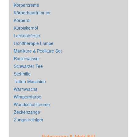
Körpercreme
Körperhaartrimmer
Körperöl
Kürbiskernöl
Lockenbürste
Lichttherapie Lampe
Maniküre & Pediküre Set
Rasierwasser
Schwarzer Tee
Stehhilfe
Tattoo Maschine
Warmwachs
Wimpernfarbe
Wundschutzcreme
Zeckenzange
Zungenreiniger
Fahrzeuge & Mobilität