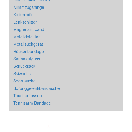
Klimmzugstange
Kofferradio
Lenkschlitten
Magnetarmband
Metalldetektor
Metallsuchgerät
Rückenbandage
Saunaaufguss
Skirucksack
Skiwachs
Sporttasche
Sprunggelenkbandasche
Taucherflossen
Tennisarm Bandage
Impressum
&
Datenschutz
| * = Affiliate Link